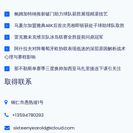
鲍姆加特纳推射破门助力球队获胜展现精湛技艺
马夏尔加盟雅典AEK后首次亮相即斩获处子球助球队取胜
雷克雅未克维京队冰岛联赛全胜提前问鼎冠军
阿什拉夫对阵葡萄牙欧协联表现低迷的深层原因解析战术
心理与赛程影响
那不勒斯单赛季三度换帅加西亚马扎里接连下课引关注
取得联系
铜仁市愚熟坡1号
+13594780293
sixteenyearold@icloud.com