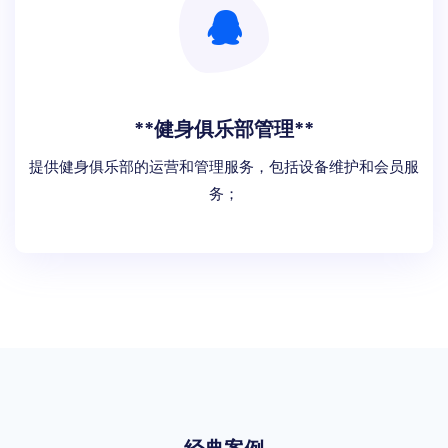
**健身俱乐部管理**
提供健身俱乐部的运营和管理服务，包括设备维护和会员服
务；