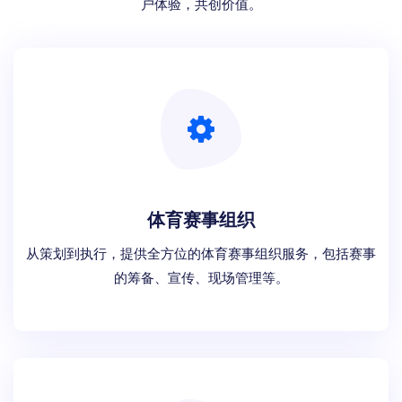
户体验，共创价值。
体育赛事组织
从策划到执行，提供全方位的体育赛事组织服务，包括赛事
的筹备、宣传、现场管理等。