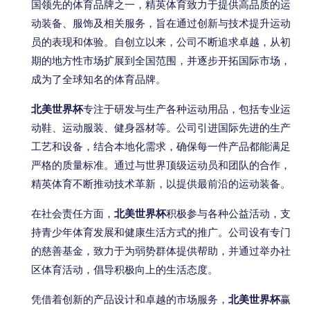
国领先的体育品牌之一，精英体育致力于提供高品质的运
动装备、服饰及相关服务，旨在通过创新与技术提升运动
员的表现和体验。自创立以来，公司不断追求卓越，从初
期的地方性市场扩展到全国范围，并逐步开拓国际市场，
成为了全球知名的体育品牌。
北美世界杯
专注于研发与生产各种运动用品，包括专业运
动鞋、运动服装、健身器材等。公司引进国际先进的生产
工艺和设备，结合本地化需求，确保每一件产品都能满足
严格的质量标准。通过与世界顶级运动员和团队的合作，
精英体育不断推动技术革新，以提供最前沿的运动装备。
在社会责任方面，
北美世界杯
积极参与各种公益活动，支
持青少年体育发展和健康生活方式的推广。公司设有专门
的慈善基金，致力于为弱势群体提供帮助，并通过举办社
区体育活动，倡导积极向上的生活态度。
凭借着创新的产品设计和卓越的市场服务，
北美世界杯
赢