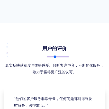
用户的评价
真实反映满意度与体验感受。倾听客户声音，不断优化服务，
致力于赢得更广泛的认可。
“他们的客户服务非常专业，任何问题都能得到及
时解答，买得放心。”