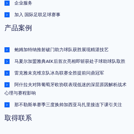
企业服务
加入 国际足联足球赛事
产品案例
鲍姆加特纳推射破门助力球队获胜展现精湛技艺
马夏尔加盟雅典AEK后首次亮相即斩获处子球助球队取胜
雷克雅未克维京队冰岛联赛全胜提前问鼎冠军
阿什拉夫对阵葡萄牙欧协联表现低迷的深层原因解析战术
心理与赛程影响
那不勒斯单赛季三度换帅加西亚马扎里接连下课引关注
取得联系