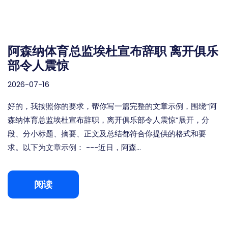
阿森纳体育总监埃杜宣布辞职 离开俱乐
部令人震惊
2026-07-16
好的，我按照你的要求，帮你写一篇完整的文章示例，围绕“阿
森纳体育总监埃杜宣布辞职，离开俱乐部令人震惊”展开，分
段、分小标题、摘要、正文及总结都符合你提供的格式和要
求。以下为文章示例： ---近日，阿森...
阅读