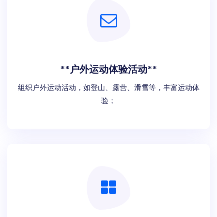
**户外运动体验活动**
组织户外运动活动，如登山、露营、滑雪等，丰富运动体
验；