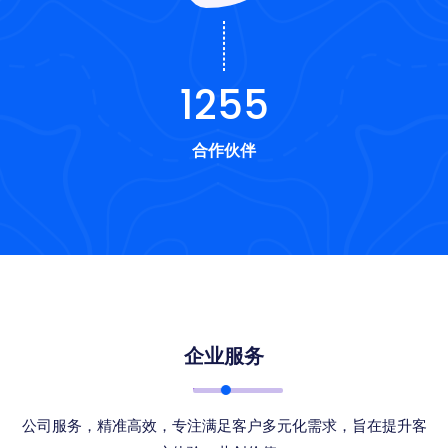
1255
合作伙伴
企业服务
公司服务，精准高效，专注满足客户多元化需求，旨在提升客