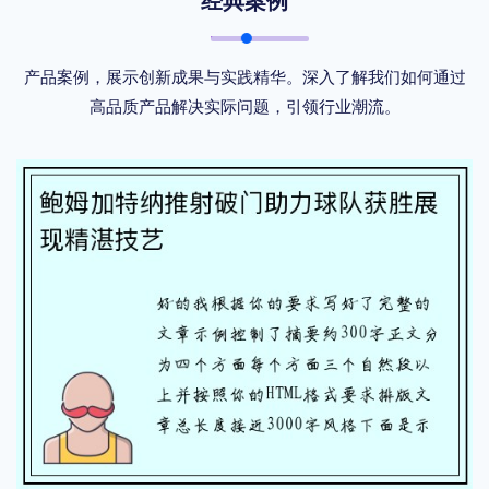
经典案例
产品案例，展示创新成果与实践精华。深入了解我们如何通过
高品质产品解决实际问题，引领行业潮流。
鲍姆加特纳推射破门助力球队
获胜展现精湛技艺