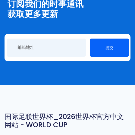
订阅我们的时事通讯
获取更多更新
提交
国际足联世界杯_2026世界杯官方中文
网站 - WORLD CUP