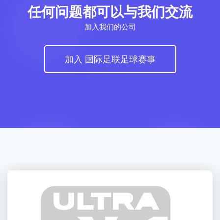
任何问题都可以与我们交流
加入我们的公司
加入 国际足联足球赛事