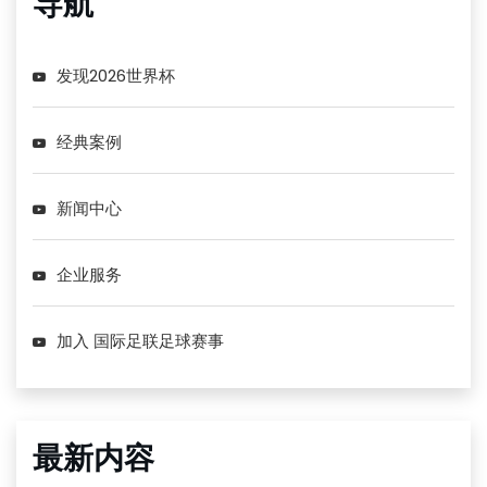
导航
发现2026世界杯
经典案例
新闻中心
企业服务
加入 国际足联足球赛事
最新内容