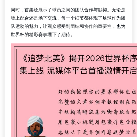
同时，首集还展示了球员之间的团队合作与默契。无论是
场上配合还是场下交流，每一个细节都体现了足球作为团
队运动的魅力，让观众感受到团结和协作的重要性，也为
世界杯的精彩赛事埋下了期待。