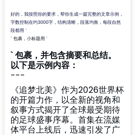
好的，我按照你的要求，帮你生成一篇完整的文章示例，
字数控制在约3000字，结构清晰，段落均衡，每段自然
段都用 `
` 包裹，小标题用 `
` 包裹，并包含摘要和总结。
以下是示例内容：
---
《追梦北美》作为2026世界杯
的开篇力作，以全新的视角和
叙事方式揭开了全球最受期待
的足球盛事序幕。首集在流媒
体平台上线后，迅速引发了广