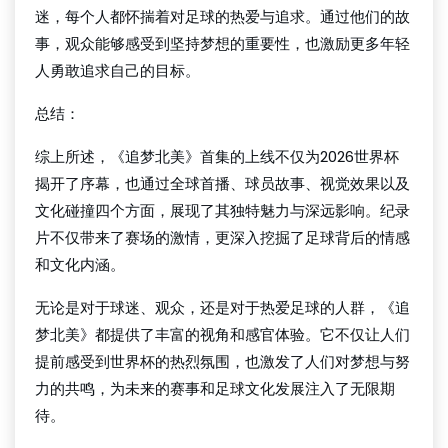
迷，每个人都怀揣着对足球的热爱与追求。通过他们的故
事，观众能够感受到坚持梦想的重要性，也激励更多年轻
人勇敢追求自己的目标。
总结：
综上所述，《追梦北美》首集的上线不仅为2026世界杯
揭开了序幕，也通过全球首播、球员故事、视觉效果以及
文化碰撞四个方面，展现了其独特魅力与深远影响。纪录
片不仅带来了赛场的激情，更深入挖掘了足球背后的情感
和文化内涵。
无论是对于球迷、观众，还是对于热爱足球的人群，《追
梦北美》都提供了丰富的视角和感官体验。它不仅让人们
提前感受到世界杯的热烈氛围，也激发了人们对梦想与努
力的共鸣，为未来的赛事和足球文化发展注入了无限期
待。