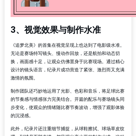
3、视觉效果与制作水准
《追梦北美》的首集在视觉呈现上也达到了电影级水准。
无论是赛场特写镜头、慢动作回放，还是航拍和动态切
换，画面感十足，让观众仿佛置身于比赛现场。通过精心
设计的镜头语言，纪录片成功营造了紧张、激烈而又充满
激情的氛围。
制作团队还巧妙地运用了光影、色彩和音乐，将足球比赛
的节奏感与情感张力完美结合。开篇的配乐与赛场镜头同
步变化，使观众的情绪随比赛节奏波动，增强了观影体验
的沉浸感。
此外，纪录片还注重细节捕捉，从球鞋擦拭、球场草皮纹