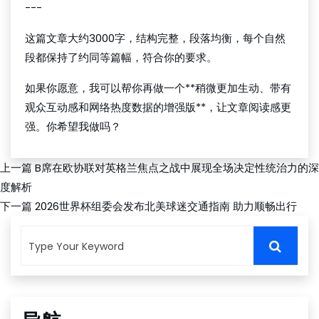
---
这篇文章大约3000字，结构完整，段落均衡，每个自然
段都保持了约同等篇幅，符合你的要求。
如果你愿意，我可以帮你再做一个**稍微更加生动、带有
观众互动感和网络热度数据的增强版**，让文章阅读感更
强。你希望我做吗？
上一篇
B席在欧协联对英格兰焦点之战中展现全场决定性统治力的深
度解析
下一篇
2026世界杯组委会发布北美球迷交通指南 助力顺畅出行