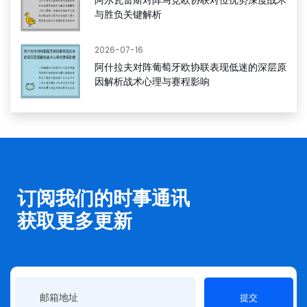
阿尔瓦雷斯对阵马竞欧协联对位优势深度战术
与胜负关键解析
2026-07-16
阿什拉夫对阵葡萄牙欧协联表现低迷的深层原
因解析战术心理与赛程影响
订阅我们的时事通讯
获取更多更新
提交