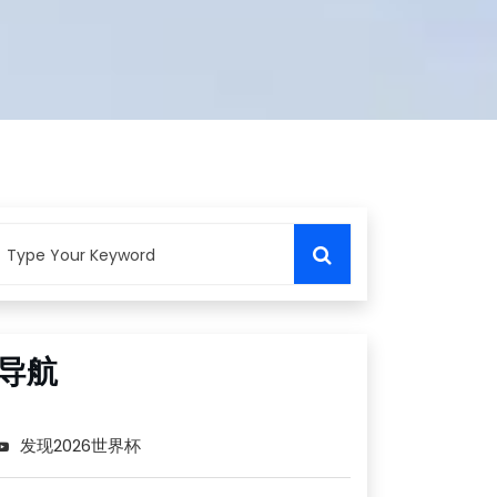
导航
发现2026世界杯