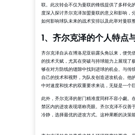
联。此次转会不仅为曼联的锋线提供了多样化
度深入探讨齐尔克泽加盟曼联的意义和影响，
如何影响球队未来的战术安排以及此举对曼联
1、齐尔克泽的个人特点
齐尔克泽自从在博洛尼亚崭露头角以来，便凭
的技术天赋，尤其在突破与持球能力上展现了
够在对方防线的缝隙中找到进球的机会。与传
自己的技术和视野，为队友创造进攻机会。他
中对速度和技术的双重要求来说，无疑是一个
此外，齐尔克泽的射门精准度同样不容小觑。
禁区内的进攻表现堪称亮眼。齐尔克泽不仅善
冷静，选择最优的进攻方式。这种果断的决策
2026世界杯