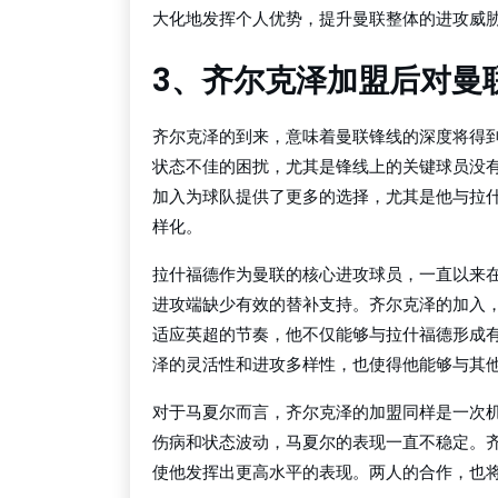
大化地发挥个人优势，提升曼联整体的进攻威
3、齐尔克泽加盟后对曼
齐尔克泽的到来，意味着曼联锋线的深度将得
状态不佳的困扰，尤其是锋线上的关键球员没
加入为球队提供了更多的选择，尤其是他与拉
样化。
拉什福德作为曼联的核心进攻球员，一直以来
进攻端缺少有效的替补支持。齐尔克泽的加入
适应英超的节奏，他不仅能够与拉什福德形成
泽的灵活性和进攻多样性，也使得他能够与其
对于马夏尔而言，齐尔克泽的加盟同样是一次
伤病和状态波动，马夏尔的表现一直不稳定。
使他发挥出更高水平的表现。两人的合作，也