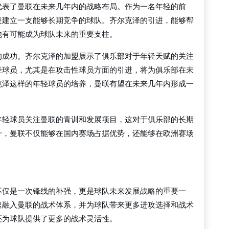
代表了曼联在未来几年内的战略布局。作为一名年轻的前
是建立一支能够长期竞争的球队。齐尔克泽的引进，能够帮
他有可能成为球队未来的重要支柱。
的成功。齐尔克泽的加盟展示了俱乐部对于年轻天赋的关注
轻球员，尤其是在攻击性球员方面的引进，将为俱乐部在未
克泽这样的年轻球员的培养，曼联有望在未来几年内形成一
年轻球员关注曼联的青训和发展项目，这对于俱乐部的长期
升，曼联不仅能够在国内赛场占据优势，还能够在欧洲赛场
不仅是一次锋线的补强，更是球队未来发展战略的重要一
速融入曼联的战术体系，并为球队带来更多进攻选择和战术
还为球队提供了更多的战术灵活性。