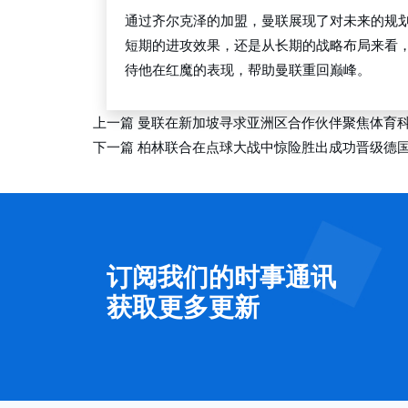
通过齐尔克泽的加盟，曼联展现了对未来的规
短期的进攻效果，还是从长期的战略布局来看
待他在红魔的表现，帮助曼联重回巅峰。
上一篇
曼联在新加坡寻求亚洲区合作伙伴聚焦体育
下一篇
柏林联合在点球大战中惊险胜出成功晋级德
订阅我们的时事通讯
获取更多更新