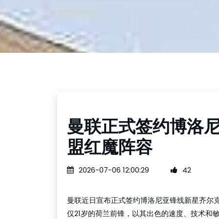
曼联正式签约博洛
盟红魔阵容
2026-07-06 12:00:29
42
曼联近日宣布正式签约博洛尼亚锋线新星齐尔
仅21岁的荷兰前锋，以其出色的速度、技术和