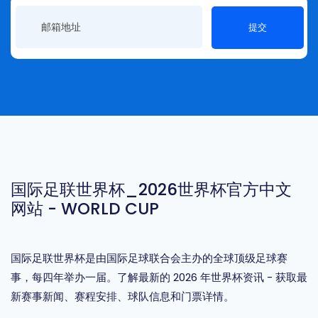
提交
国际足联世界杯_2026世界杯官方中文
网站 - WORLD CUP
国际足联世界杯是由国际足球联合会主办的全球顶级足球赛
事，每四年举办一届。了解最新的 2026 年世界杯资讯 - 获取最
新赛事新闻、赛程安排、球队信息和门票详情。