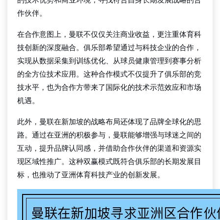
作伙伴。
在合作意图上，曼联不仅仅关注商业收益，更注重体育科
技创新的深度融合。俱乐部希望通过与科技企业的合作，
实现从数据采集到训练优化、从球员健康管理到赛事分析
的全方位技术应用。这种合作模式不仅提升了俱乐部的竞
技水平，也为合作方带来了国际化的技术示范效应和市场
机遇。
此外，曼联在新加坡的战略布局还体现了品牌全球化的思
路。通过在亚洲的积极参与，曼联能够增强与球迷之间的
互动，提升品牌认同感，并借助合作伙伴的渠道和资源实
现区域性推广。这种双赢模式既符合俱乐部的长期发展目
标，也推动了亚洲体育科技产业的创新发展。