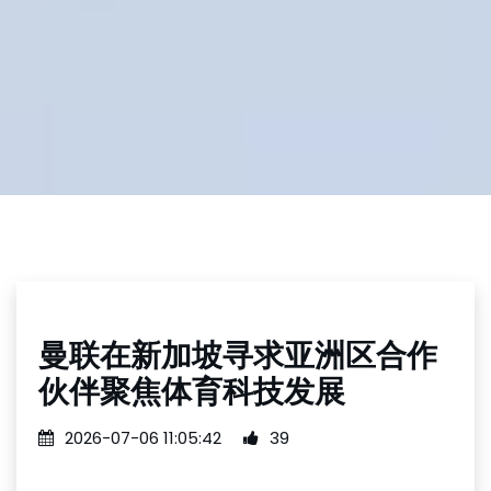
曼联在新加坡寻求亚洲区合作
伙伴聚焦体育科技发展
2026-07-06 11:05:42
39