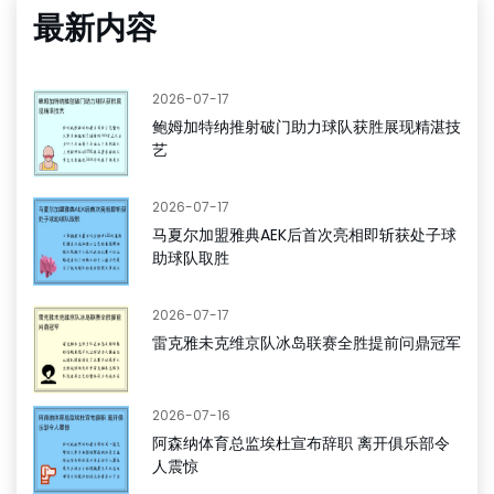
最新内容
2026-07-17
鲍姆加特纳推射破门助力球队获胜展现精湛技
艺
2026-07-17
马夏尔加盟雅典AEK后首次亮相即斩获处子球
助球队取胜
2026-07-17
雷克雅未克维京队冰岛联赛全胜提前问鼎冠军
2026-07-16
阿森纳体育总监埃杜宣布辞职 离开俱乐部令
人震惊