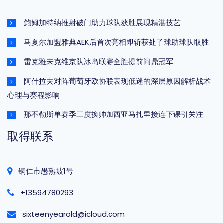
鲍姆加特纳推射破门助力球队获胜展现精湛技艺
马夏尔加盟雅典AEK后首次亮相即斩获处子球助球队取胜
雷克雅未克维京队冰岛联赛全胜提前问鼎冠军
阿什拉夫对阵葡萄牙欧协联表现低迷的深层原因解析战术
心理与赛程影响
那不勒斯单赛季三度换帅加西亚马扎里接连下课引关注
取得联系
铜仁市愚熟坡1号
+13594780293
sixteenyearold@icloud.com