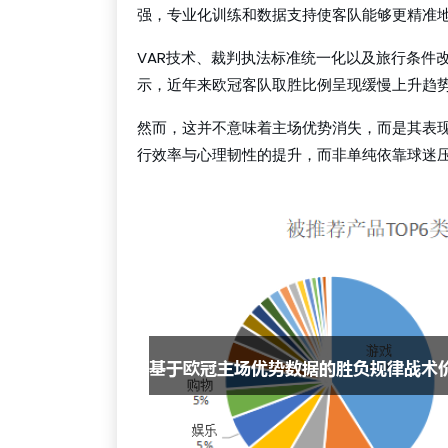
强，专业化训练和数据支持使客队能够更精准
VAR技术、裁判执法标准统一化以及旅行条件
示，近年来欧冠客队取胜比例呈现缓慢上升趋势
然而，这并不意味着主场优势消失，而是其表
行效率与心理韧性的提升，而非单纯依靠球迷