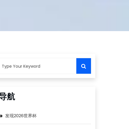
导航
发现2026世界杯