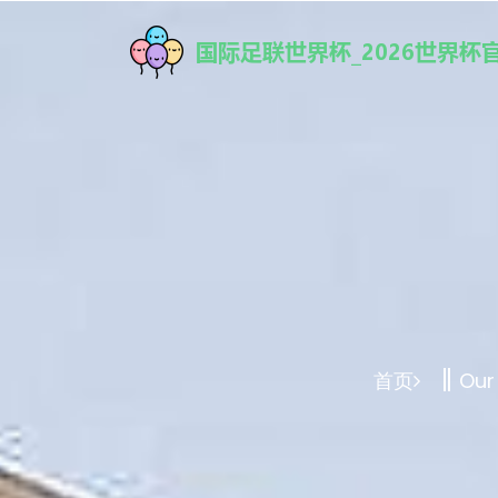
首页
Our