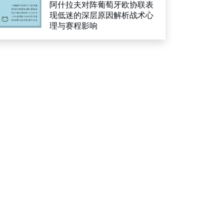
阿什拉夫对阵葡萄牙欧协联表
现低迷的深层原因解析战术心
理与赛程影响