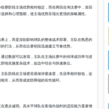
小组赛阶段主场优势相对稳定，而在两回合淘汰赛中，首回
术选择和心理预期，使主场优势呈现出更强的策略属性。
结果上，而是深刻影响球队的整体战术部署。主队在熟悉的
球的打法，从而在比赛初段迅速建立节奏优势。
。通过数据可以发现，主队在主场比赛中的传球成功率与进
大胆地实施复杂战术，如边中结合与快速换位。
。主队防线在主场更容易保持紧凑度，失误率相对较低，这
切相关，从而形成攻防两端的良性循环。
正在逐步减弱。高水平球队在客场作战时的适应能力显著增