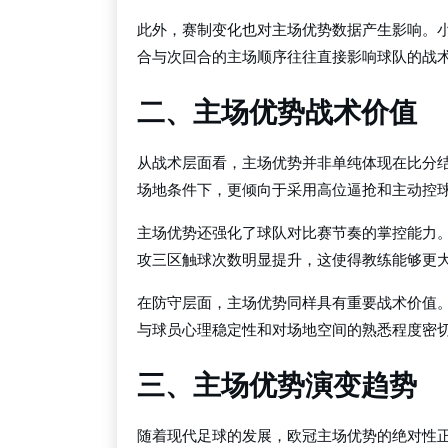
此外，赛制变化也对主场优势数据产生影响。
合与次回合的主场顺序往往直接影响球队的战
二、主场优势战术价值
从战术层面看，主场优势并非单纯体现在比分
场地条件下，更倾向于采用高位逼抢和主动控
主场优势还强化了球队对比赛节奏的掌控能力
攻三区触球次数明显提升，这使得教练能够更
在防守层面，主场优势同样具有重要战术价值
与球员心理稳定性和对场地空间的熟悉程度密
三、主场优势演变趋势
随着现代足球的发展，欧冠主场优势的绝对性