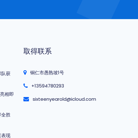
取得联系
铜仁市愚熟坡1号
球队获
+13594780293
次亮相即
sixteenyearold@icloud.com
赛全胜
联表现