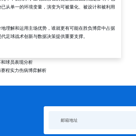
势已从单一的环境变量，演变为可被量化、被设计和被利用
学地理解和运用主场优势，谁就更有可能在胜负博弈中占据
现代足球战术创新与数据决策提供重要支撑。
事和球员表现分析
与赛程实力伤病博弈解析