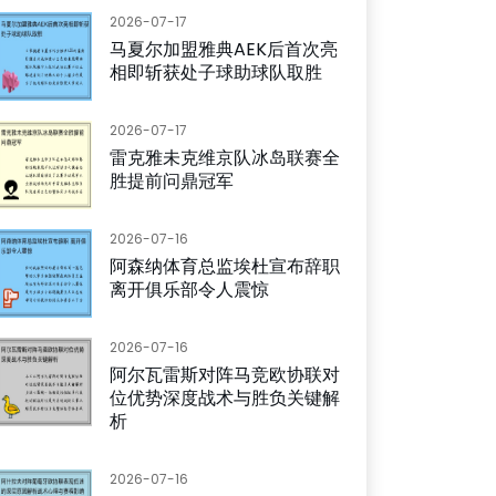
2026-07-17
马夏尔加盟雅典AEK后首次亮
相即斩获处子球助球队取胜
2026-07-17
雷克雅未克维京队冰岛联赛全
胜提前问鼎冠军
2026-07-16
阿森纳体育总监埃杜宣布辞职
离开俱乐部令人震惊
2026-07-16
阿尔瓦雷斯对阵马竞欧协联对
位优势深度战术与胜负关键解
析
2026-07-16