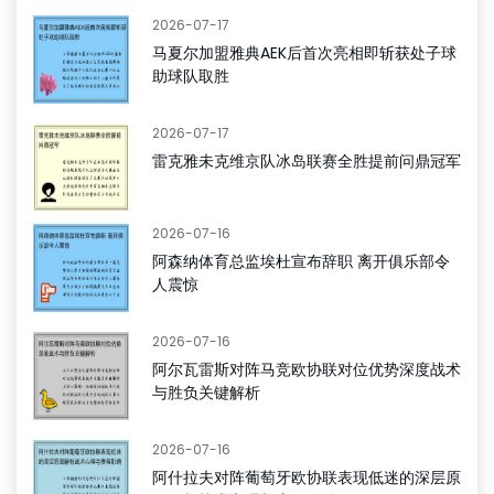
2026-07-17
马夏尔加盟雅典AEK后首次亮相即斩获处子球
助球队取胜
2026-07-17
雷克雅未克维京队冰岛联赛全胜提前问鼎冠军
2026-07-16
阿森纳体育总监埃杜宣布辞职 离开俱乐部令
人震惊
2026-07-16
阿尔瓦雷斯对阵马竞欧协联对位优势深度战术
与胜负关键解析
2026-07-16
阿什拉夫对阵葡萄牙欧协联表现低迷的深层原