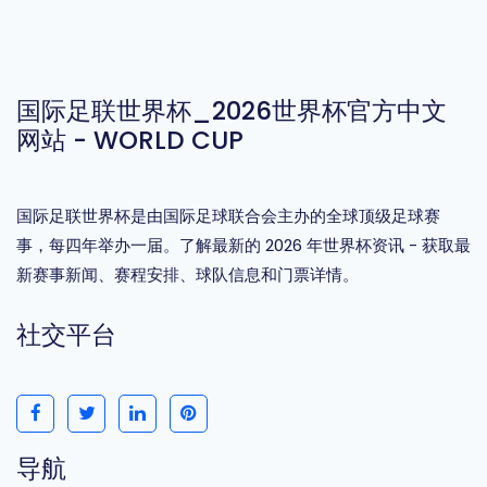
国际足联世界杯_2026世界杯官方中文
网站 - WORLD CUP
国际足联世界杯是由国际足球联合会主办的全球顶级足球赛
事，每四年举办一届。了解最新的 2026 年世界杯资讯 - 获取最
新赛事新闻、赛程安排、球队信息和门票详情。
社交平台
导航