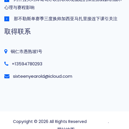
心理与赛程影响
那不勒斯单赛季三度换帅加西亚马扎里接连下课引关注
取得联系
铜仁市愚熟坡1号
+13594780293
sixteenyearold@icloud.com
Copyright © 2026 All Rights Reserved
世界杯赛程
.