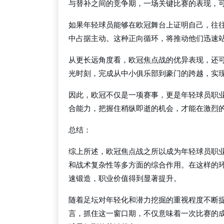
与替补之间的竞争期，一场关键比赛的表现，
如果年轻球员能够在欧冠舞台上证明自己，往
中占据主动。这种正向循环，将推动他们迅速
从更长远角度看，欧冠焦点战的优异表现，还
光时刻，完成从中小俱乐部到豪门的跨越，实
因此，欧冠不仅是一项赛事，更是年轻球员职
合能力，把握住稍纵即逝的机会，才能在激烈
总结：
综上所述，欧冠焦点战之所以成为年轻球员职
和战术复杂性等多方面的综合作用。在这样的
速锻造，职业价值得到显著提升。
随着足坛对年轻化和潜力挖掘的重视程度不断
言，抓住这一窗口期，不仅意味着一次比赛的