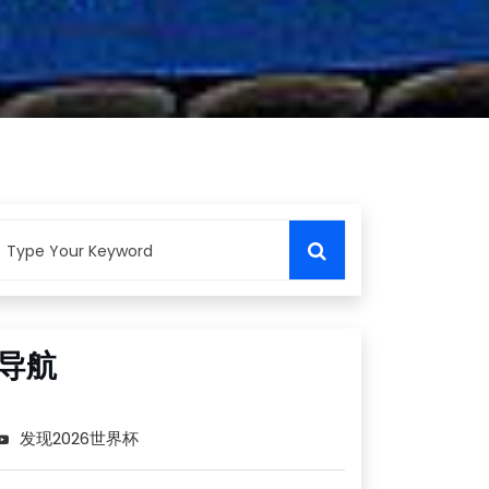
导航
发现2026世界杯