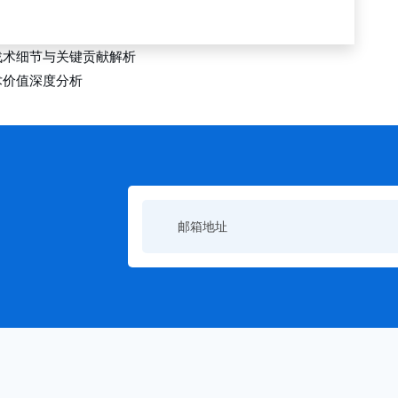
战术细节与关键贡献解析
术价值深度分析