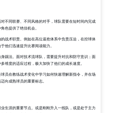
面对不同联赛、不同风格的对手，球队需要在短时间内完成
种角色提供了绝佳机会。
确的战术职责。例如在高位逼抢体系中负责压迫，在控球体
助于他们迅速提升比赛阅读能力。
自身踢法。面对技术流球队，需要提升对抗和防守意识；面
种多维度的适应过程，极大加快了他们的成长速度。
轻球员在教练战术变化中学习如何快速理解新指令，并在场
员迈向成熟球员的重要标志。
职业生涯的重要节点。或是刚刚升入一线队，或是处于主力