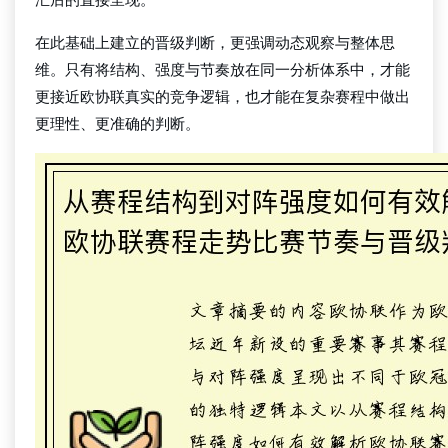
在此基础上建立的晋级判断，更强调动态观察与整体思
维。只有将结构、强度与节奏放在同一分析体系中，才能
更接近欧协联真实的竞争逻辑，也才能在复杂赛程中做出
更理性、更准确的判断。