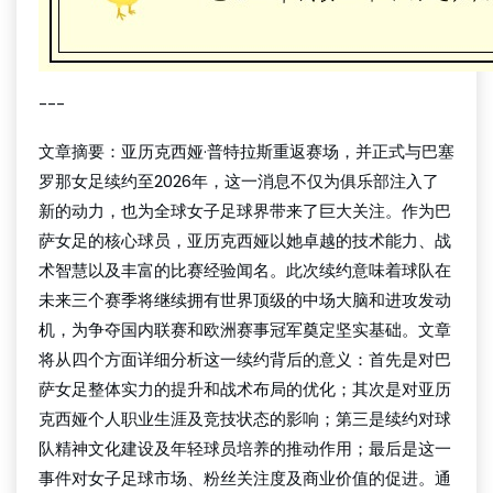
---
文章摘要：亚历克西娅·普特拉斯重返赛场，并正式与巴塞
罗那女足续约至2026年，这一消息不仅为俱乐部注入了
新的动力，也为全球女子足球界带来了巨大关注。作为巴
萨女足的核心球员，亚历克西娅以她卓越的技术能力、战
术智慧以及丰富的比赛经验闻名。此次续约意味着球队在
未来三个赛季将继续拥有世界顶级的中场大脑和进攻发动
机，为争夺国内联赛和欧洲赛事冠军奠定坚实基础。文章
将从四个方面详细分析这一续约背后的意义：首先是对巴
萨女足整体实力的提升和战术布局的优化；其次是对亚历
克西娅个人职业生涯及竞技状态的影响；第三是续约对球
队精神文化建设及年轻球员培养的推动作用；最后是这一
事件对女子足球市场、粉丝关注度及商业价值的促进。通