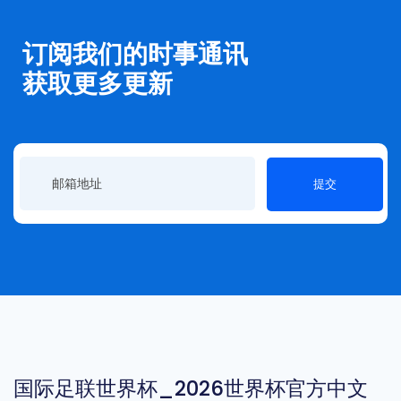
订阅我们的时事通讯
获取更多更新
提交
国际足联世界杯_2026世界杯官方中文