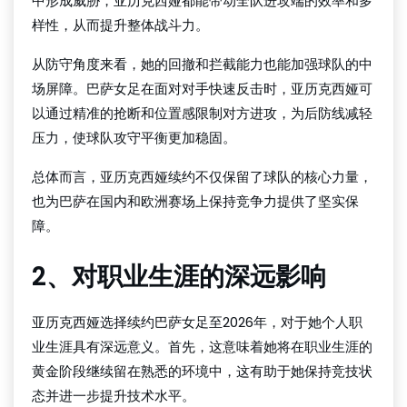
中形成威胁，亚历克西娅都能带动全队进攻端的效率和多
样性，从而提升整体战斗力。
从防守角度来看，她的回撤和拦截能力也能加强球队的中
场屏障。巴萨女足在面对对手快速反击时，亚历克西娅可
以通过精准的抢断和位置感限制对方进攻，为后防线减轻
压力，使球队攻守平衡更加稳固。
总体而言，亚历克西娅续约不仅保留了球队的核心力量，
也为巴萨在国内和欧洲赛场上保持竞争力提供了坚实保
障。
2、对职业生涯的深远影响
亚历克西娅选择续约巴萨女足至2026年，对于她个人职
业生涯具有深远意义。首先，这意味着她将在职业生涯的
黄金阶段继续留在熟悉的环境中，这有助于她保持竞技状
态并进一步提升技术水平。