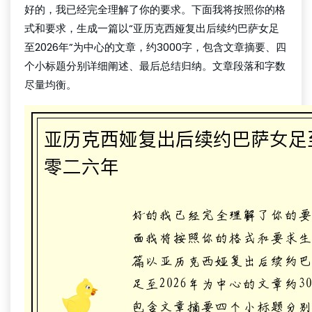
好的，我已经完全理解了你的要求。下面我将按照你的格
式和要求，生成一篇以“亚历克西娅复出后续约巴萨女足
至2026年”为中心的文章，约3000字，包含文章摘要、四
个小标题分别详细阐述、最后总结归纳。文章段落和字数
尽量均衡。