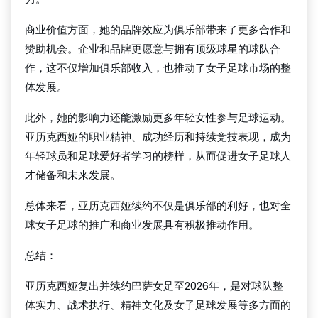
商业价值方面，她的品牌效应为俱乐部带来了更多合作和
赞助机会。企业和品牌更愿意与拥有顶级球星的球队合
作，这不仅增加俱乐部收入，也推动了女子足球市场的整
体发展。
此外，她的影响力还能激励更多年轻女性参与足球运动。
亚历克西娅的职业精神、成功经历和持续竞技表现，成为
年轻球员和足球爱好者学习的榜样，从而促进女子足球人
才储备和未来发展。
总体来看，亚历克西娅续约不仅是俱乐部的利好，也对全
球女子足球的推广和商业发展具有积极推动作用。
总结：
亚历克西娅复出并续约巴萨女足至2026年，是对球队整
体实力、战术执行、精神文化及女子足球发展等多方面的