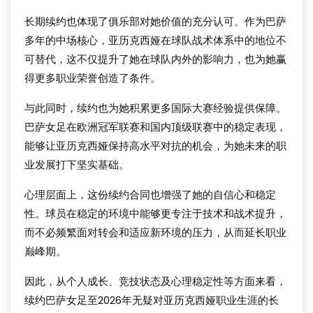
长期续约也体现了俱乐部对她价值的充分认可。作为巴萨
多年的中场核心，亚历克西娅在球队战术体系中的地位不
可替代，这不仅提升了她在球队内外的影响力，也为她赢
得更多职业荣誉创造了条件。
与此同时，续约也为她积累更多国际大赛经验提供保障。
巴萨女足在欧洲冠军联赛和国内顶级联赛中的稳定表现，
能够让亚历克西娅保持高水平对抗的机会，为她未来的职
业发展打下坚实基础。
心理层面上，这份续约合同也增强了她的自信心和稳定
性。球员在稳定的环境中能够更专注于技术和战术提升，
而不必频繁面对转会和适应新环境的压力，从而延长职业
巅峰期。
因此，从个人成长、竞技状态及心理稳定性等方面来看，
续约巴萨女足至2026年无疑对亚历克西娅职业生涯的长