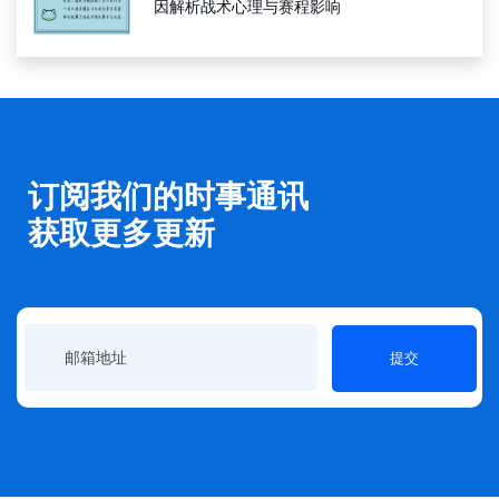
因解析战术心理与赛程影响
订阅我们的时事通讯
获取更多更新
提交