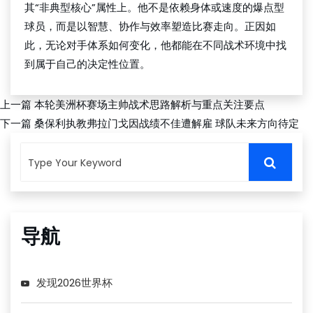
其“非典型核心”属性上。他不是依赖身体或速度的爆点型
球员，而是以智慧、协作与效率塑造比赛走向。正因如
此，无论对手体系如何变化，他都能在不同战术环境中找
到属于自己的决定性位置。
上一篇
本轮美洲杯赛场主帅战术思路解析与重点关注要点
下一篇
桑保利执教弗拉门戈因战绩不佳遭解雇 球队未来方向待定
导航
发现2026世界杯