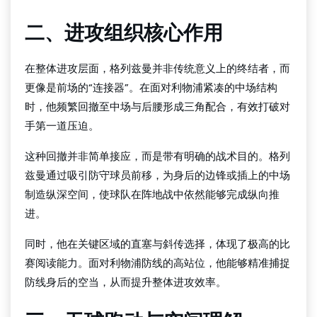
二、进攻组织核心作用
在整体进攻层面，格列兹曼并非传统意义上的终结者，而
更像是前场的“连接器”。在面对利物浦紧凑的中场结构
时，他频繁回撤至中场与后腰形成三角配合，有效打破对
手第一道压迫。
这种回撤并非简单接应，而是带有明确的战术目的。格列
兹曼通过吸引防守球员前移，为身后的边锋或插上的中场
制造纵深空间，使球队在阵地战中依然能够完成纵向推
进。
同时，他在关键区域的直塞与斜传选择，体现了极高的比
赛阅读能力。面对利物浦防线的高站位，他能够精准捕捉
防线身后的空当，从而提升整体进攻效率。