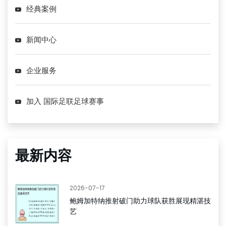
经典案例
新闻中心
企业服务
加入 国际足联足球赛事
最新内容
2026-07-17
鲍姆加特纳推射破门助力球队获胜展现精湛技
艺