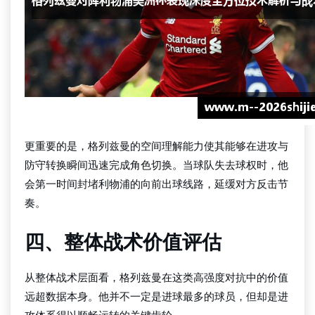
更重要的是，格列兹曼的空间理解能力使其能够在进攻与
防守转换瞬间迅速完成角色切换。当球队失去球权时，他
会第一时间封堵利物浦的向前出球线路，延缓对方反击节
奏。
四、整体战术价值评估
从整体战术层面看，格列兹曼在这类高强度对抗中的价值
远超数据本身。他并不一定是进球最多的球员，但却是进