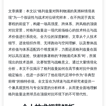
文章摘要：本文以“格列兹曼对阵利物浦的美洲杯情境表
现”为一个假设性与战术对位研究样本，在不拘泥于真实
赛程的前提下，构建一场高强度、跨体系、跨风格的顶级
对抗背景，对格列兹曼这一现代前场核心的技术特点与战
术价值进行系统化、全方位的深度解析。文章从个人技术
细节、进攻组织作用、无球跑动与空间理解、以及整体战
术价值与体系适配四个维度展开，力图还原格列兹曼在面
对以高压逼抢、快速转换著称的“利物浦式体系”时，所展
现出的技术选择、比赛智慧与战略意义。通过大量情境化
分析，本文不仅揭示了格列兹曼如何在高节奏对抗中保持
稳定输出，也进一步探讨了他在现代足球中作为“非典型
前锋”的独特价值。全文旨在为球迷与战术研究者提供一
个兼具观赏性与专业深度的分析样本，从而更全面地理解
格列兹曼这类球员在顶级对抗环境下的不可替代性。