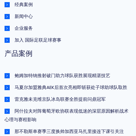
经典案例
新闻中心
企业服务
加入 国际足联足球赛事
产品案例
鲍姆加特纳推射破门助力球队获胜展现精湛技艺
马夏尔加盟雅典AEK后首次亮相即斩获处子球助球队取胜
雷克雅未克维京队冰岛联赛全胜提前问鼎冠军
阿什拉夫对阵葡萄牙欧协联表现低迷的深层原因解析战术
心理与赛程影响
那不勒斯单赛季三度换帅加西亚马扎里接连下课引关注