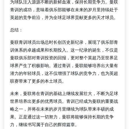
为球队注入源源不断的新鲜血液，保持长期竞争力。曼联
青训的成功，意味着俱乐部能够在未来的岁月里持续处于
英超的竞争前沿，并为全球足球界贡献更多的天才球员。
总结：
曼联青训球员出场总时长创历史新纪录，展现了俱乐部青
训体系的卓越成果和长期投入。这一纪录的诞生，不仅是
曼联俱乐部对青训投资的回报，更对整个英超乃至世界足
球界产生了积极影响。通过青训，曼联能够培养出大量有
潜力的年轻球员，这不仅增强了球队的竞争力，也为英超
联赛带来了更多的本土球员。
未来，曼联将在青训的基础上继续发展壮大，不断为足球
世界培养出更多的优秀球员。青训已经成为曼联的重要战
略之一，并将在未来的岁月里继续为球队带来丰硕的成
果。正是通过这一切努力，曼联将能够保持长期的竞争
力，继续书写属于自己的辉煌篇章。