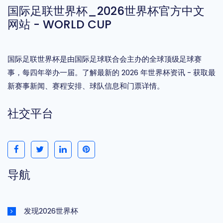
国际足联世界杯_2026世界杯官方中文
网站 - WORLD CUP
国际足联世界杯是由国际足球联合会主办的全球顶级足球赛
事，每四年举办一届。了解最新的 2026 年世界杯资讯 - 获取最
新赛事新闻、赛程安排、球队信息和门票详情。
社交平台
导航
发现2026世界杯