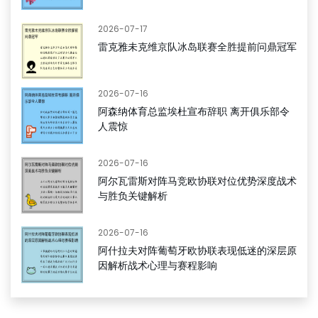
2026-07-17
雷克雅未克维京队冰岛联赛全胜提前问鼎冠军
2026-07-16
阿森纳体育总监埃杜宣布辞职 离开俱乐部令
人震惊
2026-07-16
阿尔瓦雷斯对阵马竞欧协联对位优势深度战术
与胜负关键解析
2026-07-16
阿什拉夫对阵葡萄牙欧协联表现低迷的深层原
因解析战术心理与赛程影响