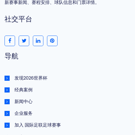
新赛事新闻、赛程安排、球队信息和门票详情。
社交平台
导航
发现2026世界杯
经典案例
新闻中心
企业服务
加入 国际足联足球赛事