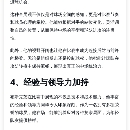
进球机会。
这种全局观不仅仅是对球场空间的感知，更是对比赛节奏
和球员心理的掌控。他能够根据对手的站位变化，灵活调
整自己的位置，从而保持中场的平衡和球队进攻的连贯
性。
此外，他的视野开阔也让他在比赛中成为连接后防与前锋
的桥梁。无论是组织反击还是控制球权，他都能让球队在
攻防转换中保持流畅，展现出真正的中场统治力。
4、经验与领导力加持
布斯克茨在比赛中展现的不仅是技术和战术能力，他丰富
的经验和领导力同样令人印象深刻。作为一名拥有多项荣
誉的球员，他在场上能够沉着应对各种复杂局面，为年轻
队友提供榜样。