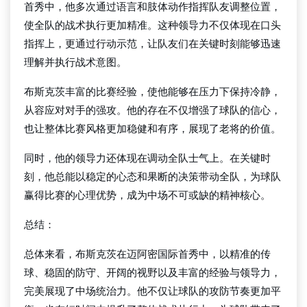
首秀中，他多次通过语言和肢体动作指挥队友调整位置，
使全队的战术执行更加精准。这种领导力不仅体现在口头
指挥上，更通过行动示范，让队友们在关键时刻能够迅速
理解并执行战术意图。
布斯克茨丰富的比赛经验，使他能够在压力下保持冷静，
从容应对对手的强攻。他的存在不仅增强了球队的信心，
也让整体比赛风格更加稳健和有序，展现了老将的价值。
同时，他的领导力还体现在调动全队士气上。在关键时
刻，他总能以稳定的心态和果断的决策带动全队，为球队
赢得比赛的心理优势，成为中场不可或缺的精神核心。
总结：
总体来看，布斯克茨在迈阿密国际首秀中，以精准的传
球、稳固的防守、开阔的视野以及丰富的经验与领导力，
完美展现了中场统治力。他不仅让球队的攻防节奏更加平