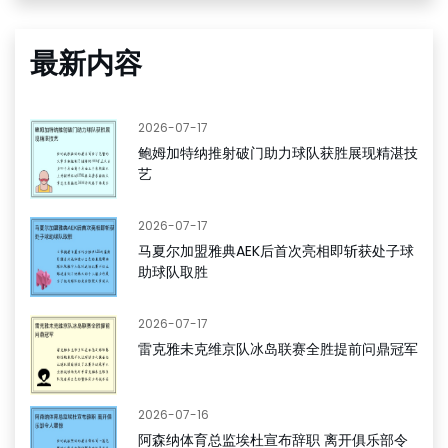
最新内容
2026-07-17
鲍姆加特纳推射破门助力球队获胜展现精湛技
艺
2026-07-17
马夏尔加盟雅典AEK后首次亮相即斩获处子球
助球队取胜
2026-07-17
雷克雅未克维京队冰岛联赛全胜提前问鼎冠军
2026-07-16
阿森纳体育总监埃杜宣布辞职 离开俱乐部令