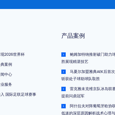
产品案例
现2026世界杯
鲍姆加特纳推射破门助力
胜展现精湛技艺
经典案例
马夏尔加盟雅典AEK后首
新闻中心
斩获处子球助球队取胜
企业服务
雷克雅未克维京队冰岛联
加入 国际足联足球赛事
提前问鼎冠军
阿什拉夫对阵葡萄牙欧协
低迷的深层原因解析战术心理