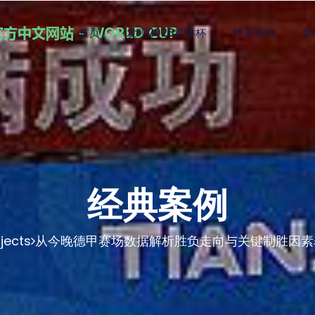
首页
发现2026世界杯
经典案例
新
经典案例
jects
从今晚德甲赛场数据解析胜负走向与关键制胜因素