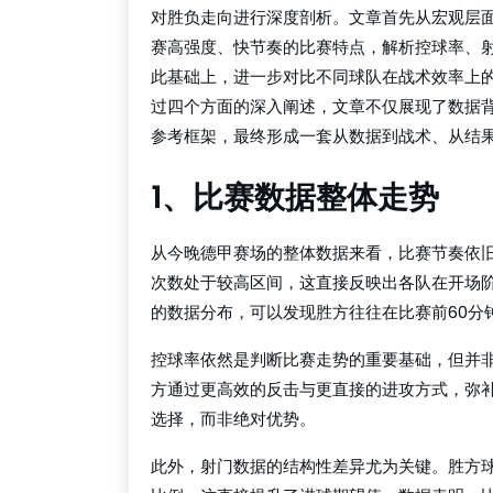
对胜负走向进行深度剖析。文章首先从宏观层
赛高强度、快节奏的比赛特点，解析控球率、
此基础上，进一步对比不同球队在战术效率上
过四个方面的深入阐述，文章不仅展现了数据
参考框架，最终形成一套从数据到战术、从结
1、比赛数据整体走势
从今晚德甲赛场的整体数据来看，比赛节奏依
次数处于较高区间，这直接反映出各队在开场
的数据分布，可以发现胜方往往在比赛前60分
控球率依然是判断比赛走势的重要基础，但并
方通过更高效的反击与更直接的进攻方式，弥
选择，而非绝对优势。
此外，射门数据的结构性差异尤为关键。胜方