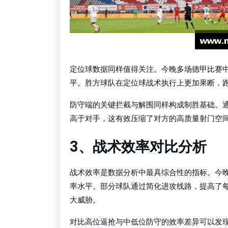
定位球数据同样值得关注。今晚多场德甲比赛
平。胜方球队在定位球战术执行上更加果断，
防守端的关键拦截与解围同样构成制胜基础。
高于对手，这有效压缩了对方的高质量射门空
3、战术效率对比分析
战术效率是数据分析中最具综合性的指标。今
率水平。部分球队通过简化进攻线路，提高了
大威胁。
对比高位逼抢与中低位防守的效率差异可以发