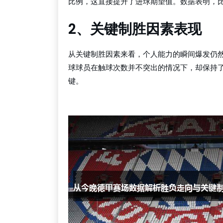
比例，这直接提升了进球期望值。数据表明，
2、关键制胜因素表现
从关键制胜因素来看，个人能力的瞬间爆发仍
球球员在触球次数并不突出的情况下，却保持了
键。