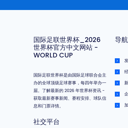
国际足联世界杯_2026
导航
世界杯官方中文网站 -
WORLD CUP
发
国际足联世界杯是由国际足球联合会主
办的全球顶级足球赛事，每四年举办一
届。了解最新的 2026 年世界杯资讯 -
获取最新赛事新闻、赛程安排、球队信
息和门票详情。
社交平台