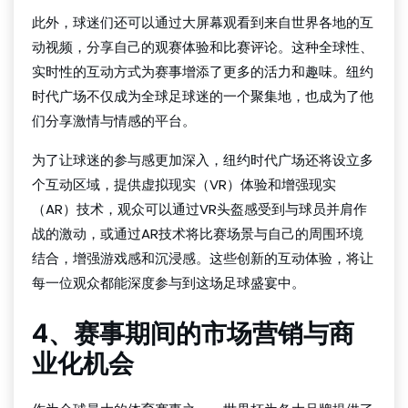
此外，球迷们还可以通过大屏幕观看到来自世界各地的互
动视频，分享自己的观赛体验和比赛评论。这种全球性、
实时性的互动方式为赛事增添了更多的活力和趣味。纽约
时代广场不仅成为全球足球迷的一个聚集地，也成为了他
们分享激情与情感的平台。
为了让球迷的参与感更加深入，纽约时代广场还将设立多
个互动区域，提供虚拟现实（VR）体验和增强现实
（AR）技术，观众可以通过VR头盔感受到与球员并肩作
战的激动，或通过AR技术将比赛场景与自己的周围环境
结合，增强游戏感和沉浸感。这些创新的互动体验，将让
每一位观众都能深度参与到这场足球盛宴中。
4、赛事期间的市场营销与商
业化机会