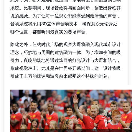
系统。比赛期间，现场音效将与画面同步，创造出身临其
境的感觉。为了让每一位观众都能享受到最清晰的声音，
音响系统将采用3D立体声音响技术，确保观众无论身处
哪个位置，都能听到最真实的赛场声音。
除此之外，纽约时代广场的观赛大屏将融入现代城市设计
理念，巧妙地与周围的建筑融为一体。为了增加夜间的吸
引力，夜晚的场地将通过炫目的灯光设计与大屏相结合，
形成视觉冲击。尤其是在世界杯开幕期间，这一设计将吸
引成千上万的球迷和游客前来感受这个特殊的时刻。