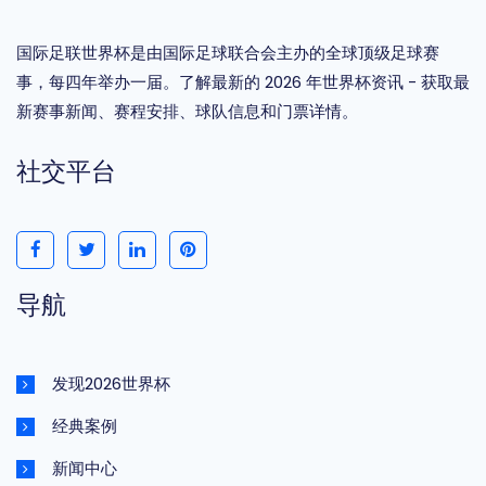
国际足联世界杯是由国际足球联合会主办的全球顶级足球赛
事，每四年举办一届。了解最新的 2026 年世界杯资讯 - 获取最
新赛事新闻、赛程安排、球队信息和门票详情。
社交平台
导航
发现2026世界杯
经典案例
新闻中心