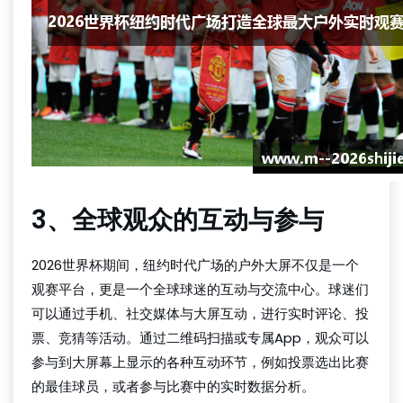
3、全球观众的互动与参与
2026世界杯期间，纽约时代广场的户外大屏不仅是一个
观赛平台，更是一个全球球迷的互动与交流中心。球迷们
可以通过手机、社交媒体与大屏互动，进行实时评论、投
票、竞猜等活动。通过二维码扫描或专属App，观众可以
参与到大屏幕上显示的各种互动环节，例如投票选出比赛
的最佳球员，或者参与比赛中的实时数据分析。