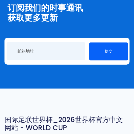
订阅我们的时事通讯
获取更多更新
提交
国际足联世界杯_2026世界杯官方中文
网站 - WORLD CUP