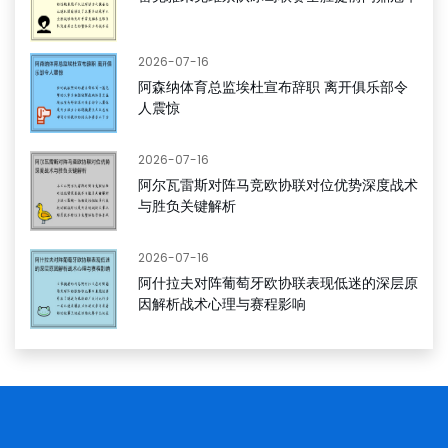
2026-07-16
阿森纳体育总监埃杜宣布辞职 离开俱乐部令
人震惊
2026-07-16
阿尔瓦雷斯对阵马竞欧协联对位优势深度战术
与胜负关键解析
2026-07-16
阿什拉夫对阵葡萄牙欧协联表现低迷的深层原
因解析战术心理与赛程影响