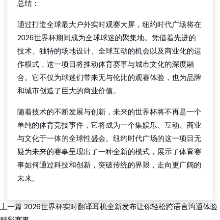
总结：
通过打造全球最大户外实时观赛大屏，纽约时代广场将在
2026世界杯期间成为全球球迷的聚集地。凭借着先进的
技术、独特的场地设计、全球互动的机会以及商业化的运
作模式，这一项目将推动体育赛事与城市文化的深度融
合。它不仅为球迷们带来无与伦比的观赛体验，也为品牌
和城市创造了巨大的商业价值。
随着技术的不断发展与创新，未来的世界杯将不再是一个
单纯的体育竞技事件，它将成为一个集娱乐、互动、商业
与文化于一体的全球性盛会。纽约时代广场的这一项目无
疑为未来的赛事呈现出了一种全新的模式，展示了体育赛
事如何通过科技和创新，突破传统的界限，走向更广阔的
未来。
上一篇
2026世界杯实时翻译耳机全新发布让你轻松跨语言沟通体验
精彩赛事