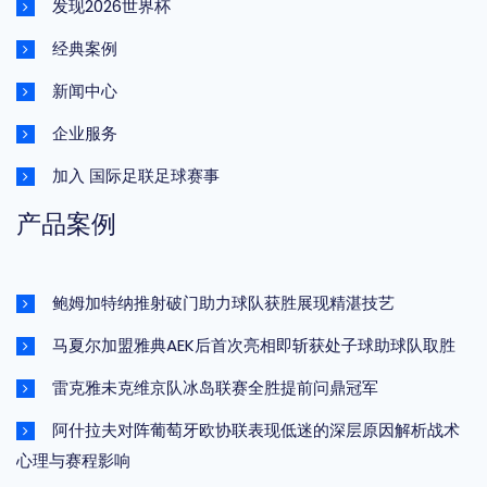
发现2026世界杯
经典案例
新闻中心
企业服务
加入 国际足联足球赛事
产品案例
鲍姆加特纳推射破门助力球队获胜展现精湛技艺
马夏尔加盟雅典AEK后首次亮相即斩获处子球助球队取胜
雷克雅未克维京队冰岛联赛全胜提前问鼎冠军
阿什拉夫对阵葡萄牙欧协联表现低迷的深层原因解析战术
心理与赛程影响