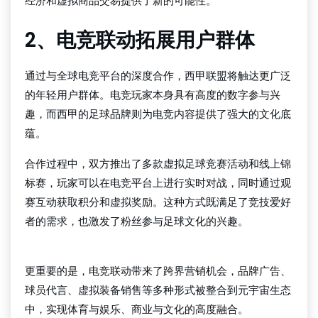
经济和虚拟商品交易提供了新的可能性。
2、电竞联动拓展用户群体
通过与全球电竞平台的深度合作，西甲联盟将触达更广泛
的年轻用户群体。电竞玩家本身具有高度的数字参与兴
趣，而西甲的足球品牌则为电竞内容提供了强大的文化底
蕴。
合作过程中，双方推出了多款虚拟足球竞赛活动和线上锦
标赛，玩家可以在电竞平台上进行实时对战，同时通过观
赛互动获取积分和虚拟奖励。这种方式既满足了竞技爱好
者的需求，也激发了粉丝参与足球文化的兴趣。
国际足联足球赛事
更重要的是，电竞联动带来了跨界营销机会，品牌广告、
球员代言、虚拟装备销售等多种形式被整合到元宇宙生态
中，实现体育与娱乐、商业与文化的高度融合。