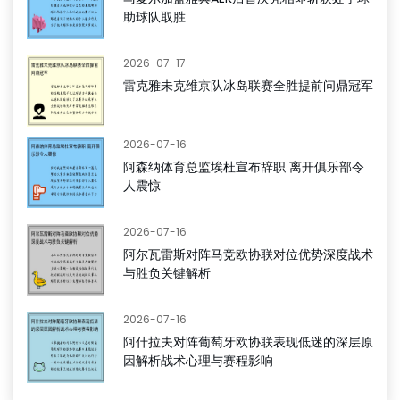
助球队取胜
2026-07-17
雷克雅未克维京队冰岛联赛全胜提前问鼎冠军
2026-07-16
阿森纳体育总监埃杜宣布辞职 离开俱乐部令
人震惊
2026-07-16
阿尔瓦雷斯对阵马竞欧协联对位优势深度战术
与胜负关键解析
2026-07-16
阿什拉夫对阵葡萄牙欧协联表现低迷的深层原
因解析战术心理与赛程影响