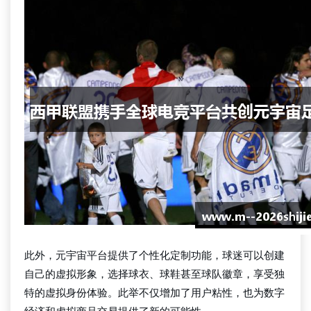
此外，元宇宙平台提供了个性化定制功能，球迷可以创建
自己的虚拟形象，选择球衣、球鞋甚至球队徽章，享受独
特的虚拟身份体验。此举不仅增加了用户粘性，也为数字