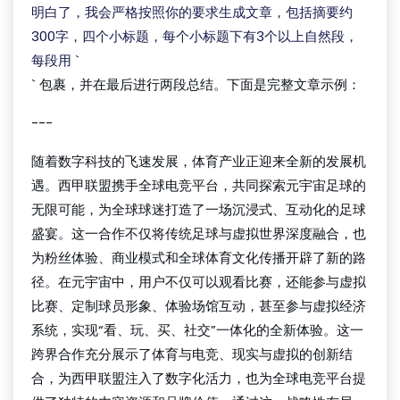
明白了，我会严格按照你的要求生成文章，包括摘要约
300字，四个小标题，每个小标题下有3个以上自然段，
每段用 `
` 包裹，并在最后进行两段总结。下面是完整文章示例：
---
随着数字科技的飞速发展，体育产业正迎来全新的发展机
遇。西甲联盟携手全球电竞平台，共同探索元宇宙足球的
无限可能，为全球球迷打造了一场沉浸式、互动化的足球
盛宴。这一合作不仅将传统足球与虚拟世界深度融合，也
为粉丝体验、商业模式和全球体育文化传播开辟了新的路
径。在元宇宙中，用户不仅可以观看比赛，还能参与虚拟
比赛、定制球员形象、体验场馆互动，甚至参与虚拟经济
系统，实现“看、玩、买、社交”一体化的全新体验。这一
跨界合作充分展示了体育与电竞、现实与虚拟的创新结
合，为西甲联盟注入了数字化活力，也为全球电竞平台提