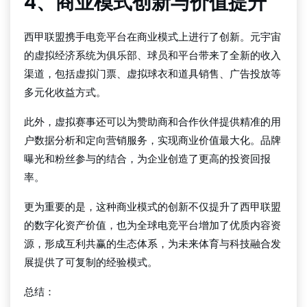
4、商业模式创新与价值提升
西甲联盟携手电竞平台在商业模式上进行了创新。元宇宙
的虚拟经济系统为俱乐部、球员和平台带来了全新的收入
渠道，包括虚拟门票、虚拟球衣和道具销售、广告投放等
多元化收益方式。
此外，虚拟赛事还可以为赞助商和合作伙伴提供精准的用
户数据分析和定向营销服务，实现商业价值最大化。品牌
曝光和粉丝参与的结合，为企业创造了更高的投资回报
率。
更为重要的是，这种商业模式的创新不仅提升了西甲联盟
的数字化资产价值，也为全球电竞平台增加了优质内容资
源，形成互利共赢的生态体系，为未来体育与科技融合发
展提供了可复制的经验模式。
总结：