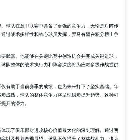
待。球队在意甲联赛中具备了更强的竞争力，无论是对阵传
。通过战术多样性和核心球员发挥，罗马有望在积分榜上争
重要武器。他能够在关键比赛中创造机会并完成关键进球，
，球队整体的战术执行力和阵容深度将为应对多线作战提供
不仅有助于当前赛季的成绩，也为未来打下了坚实基础。年
逐步成熟，球队的整体竞争力将呈现稳步提升趋势。这种可
平提升的潜力。
略体现了俱乐部对进攻核心价值最大化的深刻理解。通过明
阵容以及规划赛季展望，球队不仅提升了整体战斗力，也为