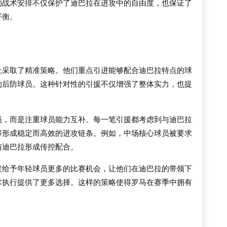
的战术安排不仅保护了迪巴拉在进攻中的自由度，也保证了
平衡。
上采取了精准策略。他们重点引进能够配合迪巴拉特点的球
的后防球员。这种针对性的引援不仅增强了整体实力，也提
员，而是注重球员能力互补。每一笔引援都考虑到与迪巴拉
够形成稳定而高效的进攻链条。例如，中场核心球员被要求
与迪巴拉形成传控配合。
过给予年轻球员更多的比赛机会，让他们在迪巴拉的带领下
术执行提供了更多选择。这样的策略使得罗马在赛季中拥有