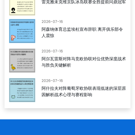
雷克雅未克维京队冰岛联赛全胜提前问鼎冠军
2026-07-16
阿森纳体育总监埃杜宣布辞职 离开俱乐部令
人震惊
2026-07-16
阿尔瓦雷斯对阵马竞欧协联对位优势深度战术
与胜负关键解析
2026-07-16
阿什拉夫对阵葡萄牙欧协联表现低迷的深层原
因解析战术心理与赛程影响