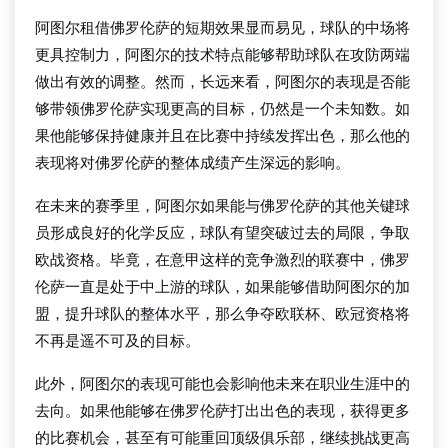
阿图尔租借佛罗伦萨的短期效果显而易见，球队的中场将
更具控制力，阿图尔的技术特点能够帮助球队在攻防两端
做出有效的调整。然而，长远来看，阿图尔的表现是否能
够带领佛罗伦萨实现更高的目标，仍然是一个未知数。如
果他能够保持健康并且在比赛中持续发挥出色，那么他的
表现将对佛罗伦萨的整体成绩产生深远的影响。
在未来的赛季里，阿图尔如果能与佛罗伦萨的其他关键球
员形成良好的化学反应，球队有望突破过去的局限，争取
欧战资格。毕竟，在意甲这样的竞争激烈的联赛中，佛罗
伦萨一直是处于中上游的球队，如果能够借助阿图尔的加
盟，提升球队的整体水平，那么争夺欧联杯、欧冠资格将
不再是遥不可及的目标。
此外，阿图尔的表现可能也会影响他未来在职业生涯中的
去向。如果他能够在佛罗伦萨打出出色的表现，获得更多
的比赛机会，甚至有可能重回顶级俱乐部，继续挑战更高