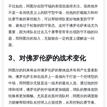
不仅如此，阿图尔在防守端的表现也值得关注。虽然他并
不是一名传统意义上的防守型中场，但他的拦截能力和对
比赛节奏的掌控能力，可以帮助球队更好地恢复防守平
衡，避免过于松散的防守形态。这对于佛罗伦萨来说尤为
重要，因为球队在过去几个赛季里常常出现防守不稳的问
题，而阿图尔的加入，无疑能在一定程度上缓解这一问
题。
3、对佛罗伦萨的战术变化
阿图尔的到来将会对佛罗伦萨的整体战术布局产生显著影
响。佛罗伦萨主帅在战术上一直倾向于打造一个控球型的
中场，而阿图尔无疑是这一战术的最佳人选。通过他的控
球和传球，佛罗伦萨的中场将更加稳固，球队的整体攻防
转换将更加顺畅。尤其是在面对强队时，阿图尔的调度能
力能够帮助球队在控球上占据优势，从而控制比赛节奏。