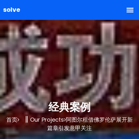
经典案例
首页
Our Projects
阿图尔租借佛罗伦萨展开新
篇章引发意甲关注