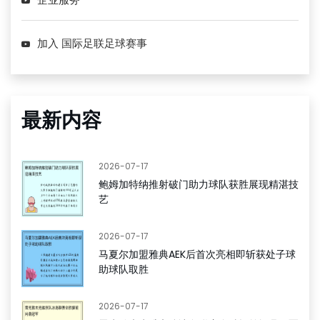
加入 国际足联足球赛事
最新内容
2026-07-17
鲍姆加特纳推射破门助力球队获胜展现精湛技
艺
2026-07-17
马夏尔加盟雅典AEK后首次亮相即斩获处子球
助球队取胜
2026-07-17