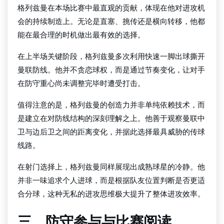
格列兹曼在本场比赛中最直观的贡献，体现在他对进攻机
会的持续制造上。无论是直塞、挑传还是横向转移，他都
能在最合理的时机做出最有效的选择。
在上半场关键阶段，格列兹曼多次利用快速一脚出球撕开
曼联防线。他并不贪恋球权，而是通过节奏变化，让对手
在防守重心尚未调整完毕时遭受打击。
值得注意的是，格列兹曼的创造力并非单纯依赖技术，而
是建立在对防线结构的深刻理解之上。他善于观察曼联中
卫与边后卫之间的距离变化，并据此选择最具威胁的传球
线路。
在射门选择上，格列兹曼同样展现出成熟球星的冷静。他
并非一味追求个人进球，而是根据队友位置判断是否更适
合分球，这种无私的进攻思维极大提升了整体进攻效率。
三、防守参与与比赛阅读