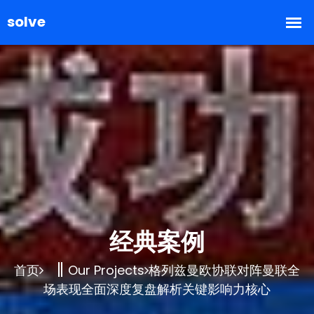
经典案例
首页
Our Projects
格列兹曼欧协联对阵曼联全
场表现全面深度复盘解析关键影响力核心