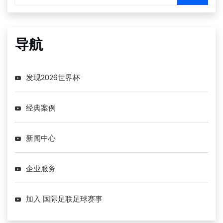
导航
发现2026世界杯
经典案例
新闻中心
企业服务
加入 国际足联足球赛事