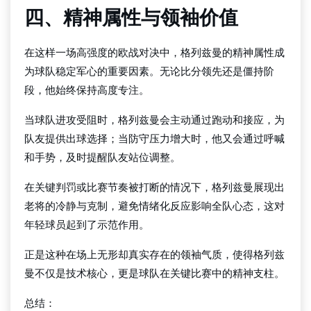
四、精神属性与领袖价值
在这样一场高强度的欧战对决中，格列兹曼的精神属性成
为球队稳定军心的重要因素。无论比分领先还是僵持阶
段，他始终保持高度专注。
当球队进攻受阻时，格列兹曼会主动通过跑动和接应，为
队友提供出球选择；当防守压力增大时，他又会通过呼喊
和手势，及时提醒队友站位调整。
在关键判罚或比赛节奏被打断的情况下，格列兹曼展现出
老将的冷静与克制，避免情绪化反应影响全队心态，这对
年轻球员起到了示范作用。
正是这种在场上无形却真实存在的领袖气质，使得格列兹
曼不仅是技术核心，更是球队在关键比赛中的精神支柱。
总结：