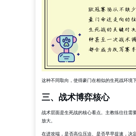
这种不同取向，使得豪门在相似的生死战环境
三、战术博弈核心
战术层面是生死战的核心看点。主教练往往需要
放大。
在进攻端，是否高位压迫、是否早早提速，决