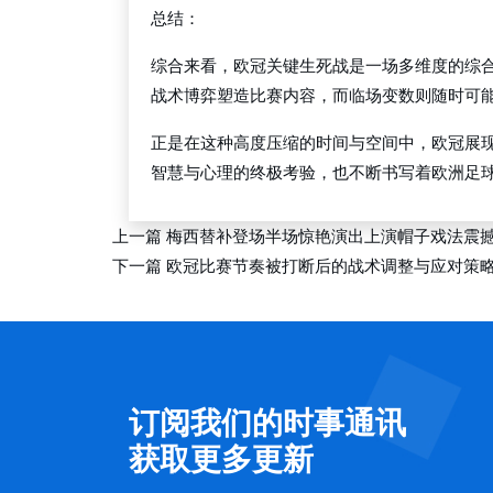
总结：
综合来看，欧冠关键生死战是一场多维度的综
战术博弈塑造比赛内容，而临场变数则随时可
正是在这种高度压缩的时间与空间中，欧冠展
智慧与心理的终极考验，也不断书写着欧洲足
上一篇
梅西替补登场半场惊艳演出上演帽子戏法震
下一篇
欧冠比赛节奏被打断后的战术调整与应对策
订阅我们的时事通讯
获取更多更新