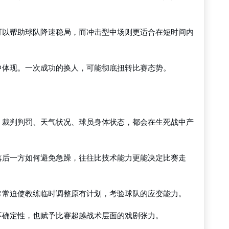
可以帮助球队降速稳局，而冲击型中场则更适合在短时间内
中体现。一次成功的换人，可能彻底扭转比赛态势。
。裁判判罚、天气状况、球员身体状态，都会在生死战中产
落后一方如何避免急躁，往往比技术能力更能决定比赛走
常常迫使教练临时调整原有计划，考验球队的应变能力。
不确定性，也赋予比赛超越战术层面的戏剧张力。