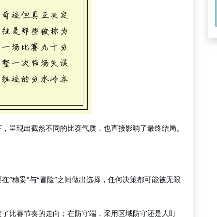
下，呈现出截然不同的比赛气质，也直接影响了最终结局。
在“稳妥”与“冒险”之间做出选择，任何决策都可能被无限
定了比赛节奏的走向；在防守端，采用区域防守还是人盯