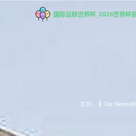
首页
Our News