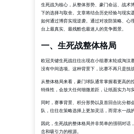
生死战为核心，从整体形势、豪门命运、战术
下的选择与取舍。文章将结合历史经验与现实
如何通过博弈实现逆袭。通过对攻防策略、心
台上最真实、最残酷也最迷人的竞争图景。
一、生死战整体格局
欧冠关键生死战往往出现在小组赛末轮或淘汰
没有中间选项。这种背景下，比赛不再只是技
从整体格局来看，豪门球队通常掌握着更高的
特殊性，会放大任何细微差距，让纸面实力与
同时，赛事背景、积分形势以及首回合比分都
队，往往在策略选择上更加灵活，而背水一战
因此，生死战的整体格局并非简单的强弱对话
念和吸引力的根源。