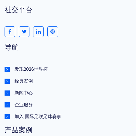
社交平台
导航
发现2026世界杯
经典案例
新闻中心
企业服务
加入 国际足联足球赛事
产品案例