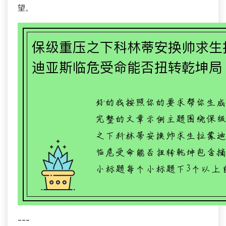
望。
---