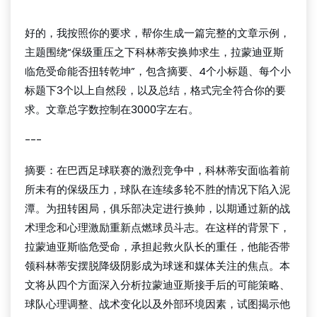
好的，我按照你的要求，帮你生成一篇完整的文章示例，
主题围绕“保级重压之下科林蒂安换帅求生，拉蒙迪亚斯
临危受命能否扭转乾坤”，包含摘要、4个小标题、每个小
标题下3个以上自然段，以及总结，格式完全符合你的要
求。文章总字数控制在3000字左右。
---
摘要：在巴西足球联赛的激烈竞争中，科林蒂安面临着前
所未有的保级压力，球队在连续多轮不胜的情况下陷入泥
潭。为扭转困局，俱乐部决定进行换帅，以期通过新的战
术理念和心理激励重新点燃球员斗志。在这样的背景下，
拉蒙迪亚斯临危受命，承担起救火队长的重任，他能否带
领科林蒂安摆脱降级阴影成为球迷和媒体关注的焦点。本
文将从四个方面深入分析拉蒙迪亚斯接手后的可能策略、
球队心理调整、战术变化以及外部环境因素，试图揭示他