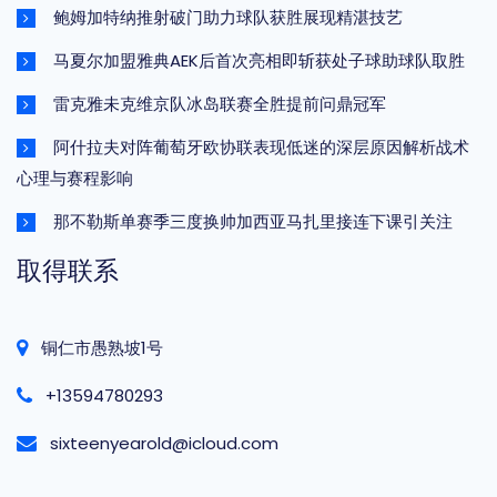
鲍姆加特纳推射破门助力球队获胜展现精湛技艺
马夏尔加盟雅典AEK后首次亮相即斩获处子球助球队取胜
雷克雅未克维京队冰岛联赛全胜提前问鼎冠军
阿什拉夫对阵葡萄牙欧协联表现低迷的深层原因解析战术
心理与赛程影响
那不勒斯单赛季三度换帅加西亚马扎里接连下课引关注
取得联系
铜仁市愚熟坡1号
+13594780293
sixteenyearold@icloud.com