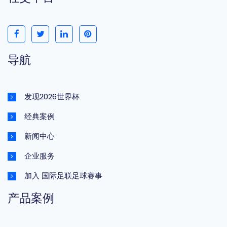
导航
发现2026世界杯
经典案例
新闻中心
企业服务
加入 国际足联足球赛事
产品案例