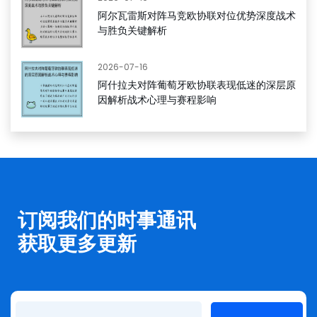
阿尔瓦雷斯对阵马竞欧协联对位优势深度战术
与胜负关键解析
2026-07-16
阿什拉夫对阵葡萄牙欧协联表现低迷的深层原
因解析战术心理与赛程影响
订阅我们的时事通讯
获取更多更新