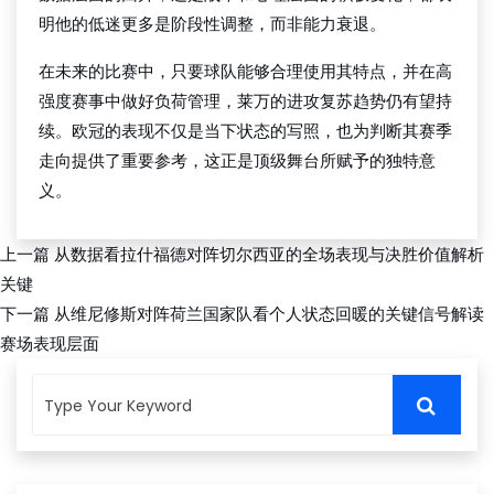
明他的低迷更多是阶段性调整，而非能力衰退。
在未来的比赛中，只要球队能够合理使用其特点，并在高
强度赛事中做好负荷管理，莱万的进攻复苏趋势仍有望持
续。欧冠的表现不仅是当下状态的写照，也为判断其赛季
走向提供了重要参考，这正是顶级舞台所赋予的独特意
义。
上一篇
从数据看拉什福德对阵切尔西亚的全场表现与决胜价值解析
关键
下一篇
从维尼修斯对阵荷兰国家队看个人状态回暖的关键信号解读
赛场表现层面