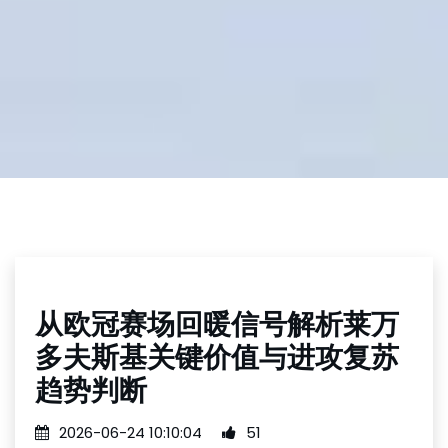
从欧冠赛场回暖信号解析莱万
多夫斯基关键价值与进攻复苏
趋势判断
2026-06-24 10:10:04
51