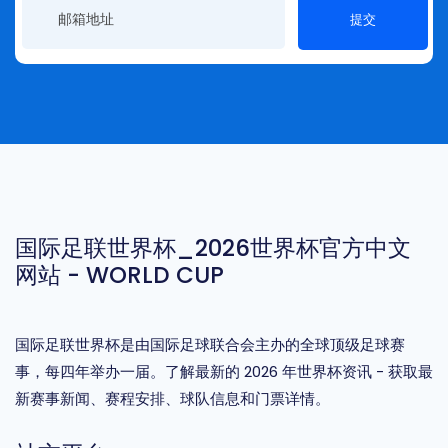
提交
国际足联世界杯_2026世界杯官方中文
网站 - WORLD CUP
国际足联世界杯是由国际足球联合会主办的全球顶级足球赛
事，每四年举办一届。了解最新的 2026 年世界杯资讯 - 获取最
新赛事新闻、赛程安排、球队信息和门票详情。