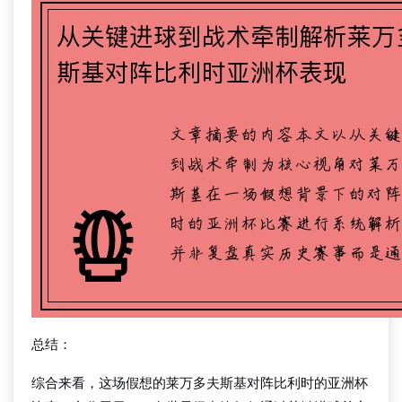
总结：
综合来看，这场假想的莱万多夫斯基对阵比利时的亚洲杯