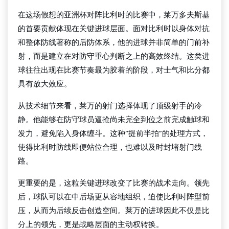
在这场假想的亚洲杯对阵比利时的比赛中，莱万多夫斯基
的首要贡献体现在关键进球层面。面对比利时以身体对抗
和整体防线著称的后防体系，他的进球并非简单的门前补
射，而是建立在对防守重心判断之上的高效终结。这类进
球往往出现在比赛节奏最为胶着的阶段，对士气和比分都
具有放大效应。
从技术细节来看，莱万的射门选择体现了顶级射手的冷
静。他能够在防守球员逼抢尚未完全到位之前完成触球和
发力，避免陷入身体缠斗。这种“提前半拍”的处理方式，
使得比利时防线即便站位合理，也难以及时封堵射门线
路。
更重要的是，这粒关键进球改变了比赛的战术走向。领先
后，球队可以在中后场更从容地组织，迫使比利时阵型前
压，从而为后续反击创造空间。莱万的进球因此不仅是比
分上的领先，更是战略层面的主动权转换。