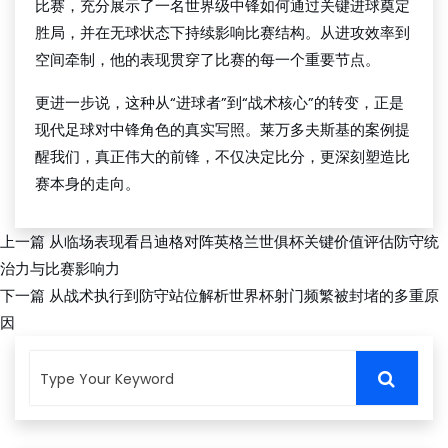
比赛，充分展示了一名世界级中锋如何通过关键进球奠定
胜局，并在无球状态下持续影响比赛结构。从进攻效率到
空间牵制，他的表现贯穿了比赛的每一个重要节点。
更进一步说，这种从“进球者”到“战术核心”的转变，正是
现代足球对中锋角色的真实写照。莱万多夫斯基的案例提
醒我们，真正伟大的前锋，不仅决定比分，更深刻塑造比
赛本身的走向。
上一篇
从临场表现看吕迪格对阵英格兰世俱杯关键价值评估防守统
治力与比赛影响力
下一篇
从战术执行到防守站位解析世界杯射门频繁被封堵的多重原
因