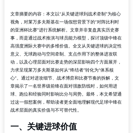
文章摘要的内容：本文以“从关键进球到战术牵制”为核心
视角，对莱万多夫斯基在一场假想背景下的“对阵比利时
的亚洲杯比赛”进行系统解析。文章并非复盘真实历史赛
事，而是通过战术推演与球员能力模型，探讨顶级中锋在
高强度洲际大赛中的多维价值。全文从关键进球的决定性
意义、无球跑动与空间牵制、支点作用下的整体进攻联
动，以及心理层面对比赛走势的深层影响四个方面展开，
力求呈现莱万多夫斯基如何从“终结者”转化为“体系核
心”。通过对进攻细节、战术博弈和比赛节奏的拆解，文
章揭示了一名世界级前锋在面对强敌防线时，如何用进
球、跑位和经验同时影响比分与局势。最终，本文希望通
过这一假想案例，帮助读者更全面地理解现代足球中锋在
战术层面的真实价值与不可替代性。
一、关键进球价值