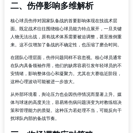
二、伤停影响多维解析
核心球员伤停对国家队备战的首要影响体现在技战术层
面。既定战术往往围绕核心球员能力特点展开，一旦关键
人物无法出战，原有战术体系需要被迫调整，甚至推倒重
来。这不仅增加了备战的不确定性，也压缩了磨合时间。
在团队心理层面，伤停问题同样不容忽视。核心球员通常
在队内具备领袖作用，他们的缺席容易引发年轻球员的不
安情绪，影响整体信心和凝聚力。尤其在大赛临近阶段，
这种心理波动可能被进一步放大。
从外部环境看，舆论压力也会因伤停情况而显著上升。媒
体与球迷的高度关注，容易将伤病问题演变为对教练组决
策和管理能力的质疑。这种压力若处理不当，可能反向干
扰球队内部的备战节奏。