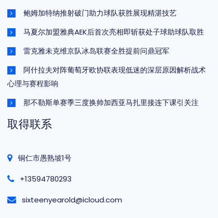
鲍姆加特纳推射破门助力球队获胜展现精湛技艺
马夏尔加盟雅典AEK后首次亮相即斩获处子球助球队取胜
雷克雅未克维京队冰岛联赛全胜提前问鼎冠军
阿什拉夫对阵葡萄牙欧协联表现低迷的深层原因解析战术
心理与赛程影响
那不勒斯单赛季三度换帅加西亚马扎里接连下课引关注
取得联系
铜仁市愚熟坡1号
+13594780293
sixteenyearold@icloud.com