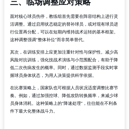
三、临场调整应对策略
面对核心球员伤停，教练组首先需要在阵容结构上进行灵
活调整。通过启用状态稳定的替补球员，或对现有球员进
行位置再分配，可以在短期内维持战术运转的基本框架。
这种调整强调“整体补位”而非简单替代。
其次，在训练安排上应更加注重针对性与保护性。减少高
风险对抗训练，强化技战术演练与小范围配合，有助于降
低二次伤病发生的概率。同时，通过数据监测手段实时掌
握球员身体状态，为用人决策提供科学依据。
在比赛策略上，国家队也可根据人员状况适度调整比赛节
奏。例如，通过加强控球、降低攻防转换频率，来减少球
员身体消耗。这种策略上的“降速处理”，往往能在不利条
件下最大化整体战斗力。
国际足联足球赛事