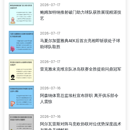
2026-07-17
鲍姆加特纳推射破门助力球队获胜展现精湛技
艺
2026-07-17
马夏尔加盟雅典AEK后首次亮相即斩获处子球
助球队取胜
2026-07-17
雷克雅未克维京队冰岛联赛全胜提前问鼎冠军
2026-07-16
阿森纳体育总监埃杜宣布辞职 离开俱乐部令
人震惊
2026-07-16
阿尔瓦雷斯对阵马竞欧协联对位优势深度战术