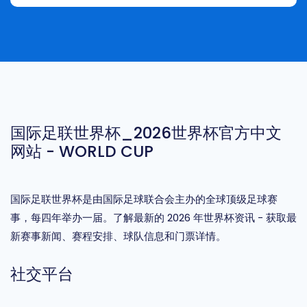
国际足联世界杯_2026世界杯官方中文
网站 - WORLD CUP
国际足联世界杯是由国际足球联合会主办的全球顶级足球赛
事，每四年举办一届。了解最新的 2026 年世界杯资讯 - 获取最
新赛事新闻、赛程安排、球队信息和门票详情。
社交平台