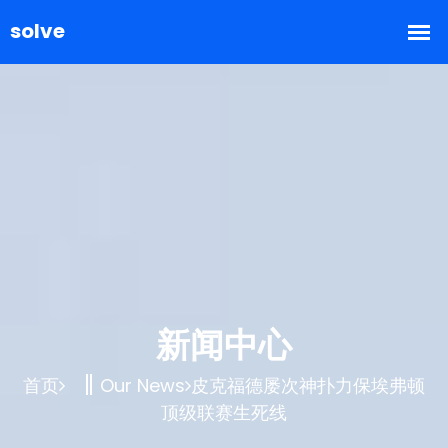
新闻中心
首页
Our News
皮克福德屡次神扑力保埃弗顿
顶级联赛生死线