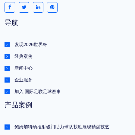
导航
发现2026世界杯
经典案例
新闻中心
企业服务
加入 国际足联足球赛事
产品案例
鲍姆加特纳推射破门助力球队获胜展现精湛技艺