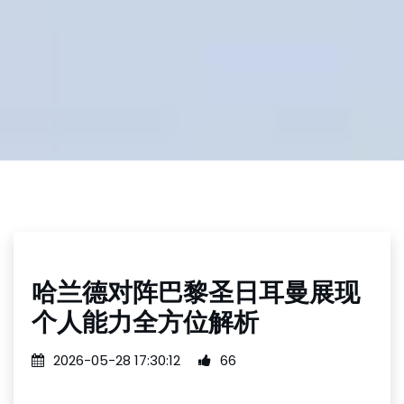
哈兰德对阵巴黎圣日耳曼展现
个人能力全方位解析
2026-05-28 17:30:12
66