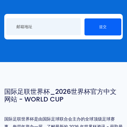
提交
国际足联世界杯_2026世界杯官方中文
网站 - WORLD CUP
国际足联世界杯是由国际足球联合会主办的全球顶级足球赛
事，每四年举办一届。了解最新的 2026 年世界杯资讯 - 获取最