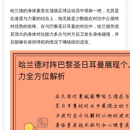
哈兰德的身体素质在顶级足球运动员中堪称一绝，尤其是
在速度与力量的结合上，他无疑是少数能在对抗中占据绝
对优势的前锋。在与巴黎圣日耳曼的对抗中，哈兰德凭借
其强大的身体对抗能力多次与对方后卫发生身体碰撞，并
且能够在保持球权的情况下继续组织进攻。