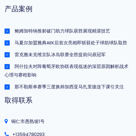
产品案例
鲍姆加特纳推射破门助力球队获胜展现精湛技艺
马夏尔加盟雅典AEK后首次亮相即斩获处子球助球队取胜
雷克雅未克维京队冰岛联赛全胜提前问鼎冠军
阿什拉夫对阵葡萄牙欧协联表现低迷的深层原因解析战术
心理与赛程影响
那不勒斯单赛季三度换帅加西亚马扎里接连下课引关注
取得联系
铜仁市愚熟坡1号
+13594780293