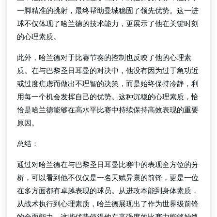
一脚精准的挑射，最终帮助曼城稳固了领先优势。这一进
球不仅体现了哈兰德的技术能力，更展示了他在关键时刻
的心理素质。
此外，哈兰德对于比赛节奏的控制也反映了他的心理素
质。在与巴黎圣日耳曼的对决中，他没有因为过于急功近
或过度焦虑而做出不理智的决策，而是始终保持冷静，利
用每一个机会发挥自己的优势。这种沉稳的心理素质，恰
恰是哈兰德能够在高水平比赛中持续保持高效表现的重要
原因。
总结：
通过对哈兰德在与巴黎圣日耳曼比赛中的表现全方位的分
析，可以看到他不仅仅是一名天赋异禀的前锋，更是一位
在多方面都有卓越表现的球员。从进攻本能到身体素质，
从战术执行到心理素质，哈兰德展现出了作为世界级前锋
的全面能力。这些优势使得他在高强度的比赛中能够始终