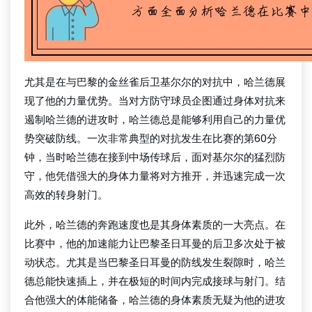
尤其是在与巴黎的金丝雀后卫基尔尔的对抗中，哈兰德展
现了他的力量优势。当对方防守球员企图通过身体对抗来
遏制哈兰德的进攻时，哈兰德总是能够利用自己的力量优
势突破防线。一次非常典型的对抗发生在比赛的第60分
钟，当时哈兰德在接到中场传球后，面对基尔尔的猛烈防
守，他凭借强大的身体力量将对方推开，并迅速完成一次
高效的转身射门。
此外，哈兰德的奔跑速度也是其身体素质的一大亮点。在
比赛中，他的加速能力让巴黎圣日耳曼的后卫多次处于被
动状态。尤其是当巴黎圣日耳曼的防线发生裂隙时，哈兰
德总能快速插上，并在极短的时间内完成接球与射门。结
合他强大的体能储备，哈兰德的身体素质无疑为他的进攻