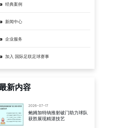
经典案例
新闻中心
企业服务
加入 国际足联足球赛事
最新内容
2026-07-17
鲍姆加特纳推射破门助力球队
获胜展现精湛技艺