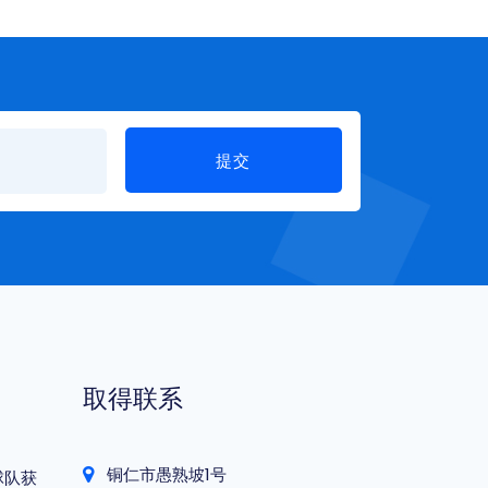
提交
取得联系
铜仁市愚熟坡1号
球队获