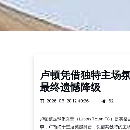
卢顿凭借独特主场
最终遗憾降级
2026-05-28 12:40:26
62
卢顿镇足球俱乐部（Luton Town FC）是英
季，卢顿终于重返英超舞台，凭借其独特的主