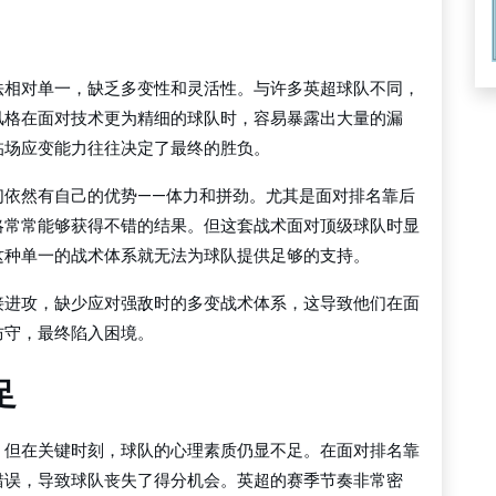
法相对单一，缺乏多变性和灵活性。与许多英超球队不同，
风格在面对技术更为精细的球队时，容易暴露出大量的漏
临场应变能力往往决定了最终的胜负。
们依然有自己的优势——体力和拼劲。尤其是面对排名靠后
略常常能够获得不错的结果。但这套战术面对顶级球队时显
这种单一的战术体系就无法为球队提供足够的支持。
接进攻，缺少应对强敌时的多变战术体系，这导致他们在面
防守，最终陷入困境。
足
，但在关键时刻，球队的心理素质仍显不足。在面对排名靠
错误，导致球队丧失了得分机会。英超的赛季节奏非常密