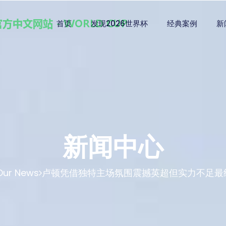
首页
发现2026世界杯
经典案例
新
新闻中心
Our News
卢顿凭借独特主场氛围震撼英超但实力不足最