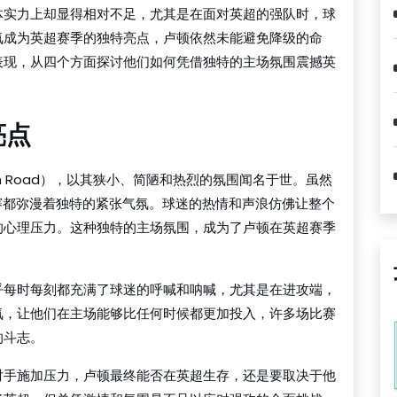
体实力上却显得相对不足，尤其是在面对英超的强队时，球
氛成为英超赛季的独特亮点，卢顿依然未能避免降级的命
表现，从四个方面探讨他们如何凭借独特的主场氛围震撼英
亮点
th Road），以其狭小、简陋和热烈的氛围闻名于世。虽然
比赛都弥漫着独特的紧张气氛。球迷的热情和声浪仿佛让整个
的心理压力。这种独特的主场氛围，成为了卢顿在英超赛季
乎每时每刻都充满了球迷的呼喊和呐喊，尤其是在进攻端，
氛，让他们在主场能够比任何时候都更加投入，许多场比赛
的斗志。
对手施加压力，卢顿最终能否在英超生存，还是要取决于他