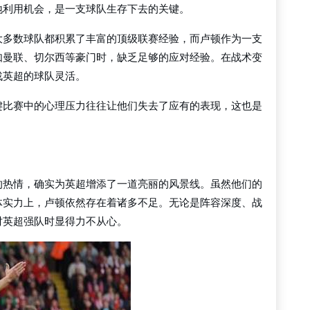
地利用机会，是一支球队生存下去的关键。
大多数球队都积累了丰富的顶级联赛经验，而卢顿作为一支
如曼联、切尔西等豪门时，缺乏足够的应对经验。在战术变
战英超的球队灵活。
键比赛中的心理压力往往让他们失去了应有的表现，这也是
的热情，确实为英超增添了一道亮丽的风景线。虽然他们的
体实力上，卢顿依然存在着诸多不足。无论是阵容深度、战
对英超强队时显得力不从心。