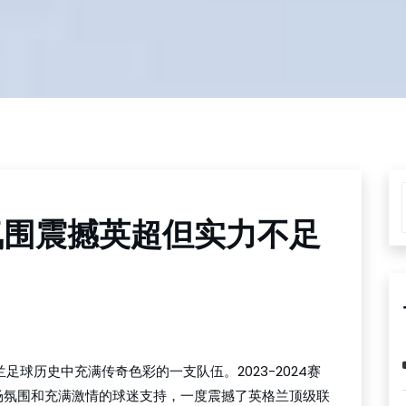
氛围震撼英超但实力不足
格兰足球历史中充满传奇色彩的一支队伍。2023-2024赛
场氛围和充满激情的球迷支持，一度震撼了英格兰顶级联