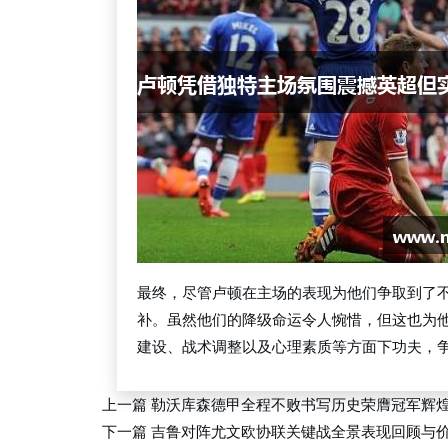
最终，尽管卢顿在主场的表现为他们争取到了
补。虽然他们的降级命运令人惋惜，但这也为
建设、战术调整以及心理素质等方面下功夫，
上一篇
勒沃库森德甲全程不败书写历史荣膺冠军辉
下一篇
吉鲁对阵尤文欧协联关键战全景表现回顾与