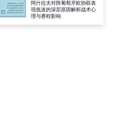
阿什拉夫对阵葡萄牙欧协联表
现低迷的深层原因解析战术心
理与赛程影响