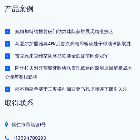
产品案例
鲍姆加特纳推射破门助力球队获胜展现精湛技艺
马夏尔加盟雅典AEK后首次亮相即斩获处子球助球队取胜
雷克雅未克维京队冰岛联赛全胜提前问鼎冠军
阿什拉夫对阵葡萄牙欧协联表现低迷的深层原因解析战术
心理与赛程影响
那不勒斯单赛季三度换帅加西亚马扎里接连下课引关注
取得联系
铜仁市愚熟坡1号
+13594780293