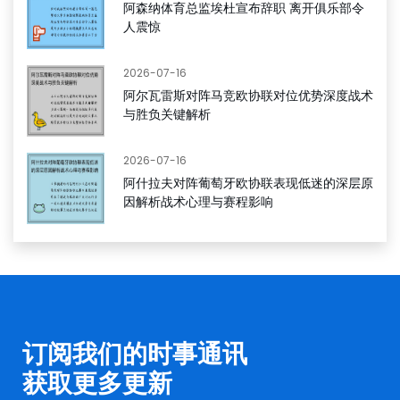
阿森纳体育总监埃杜宣布辞职 离开俱乐部令
人震惊
2026-07-16
阿尔瓦雷斯对阵马竞欧协联对位优势深度战术
与胜负关键解析
2026-07-16
阿什拉夫对阵葡萄牙欧协联表现低迷的深层原
因解析战术心理与赛程影响
订阅我们的时事通讯
获取更多更新