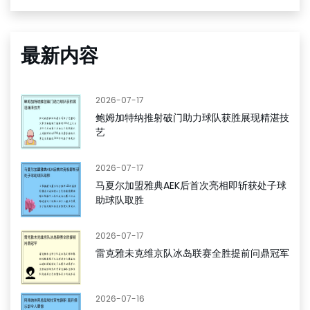
最新内容
2026-07-17
鲍姆加特纳推射破门助力球队获胜展现精湛技
艺
2026-07-17
马夏尔加盟雅典AEK后首次亮相即斩获处子球
助球队取胜
2026-07-17
雷克雅未克维京队冰岛联赛全胜提前问鼎冠军
2026-07-16