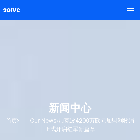
新闻中心
首页
Our News
加克波4200万欧元加盟利物浦
正式开启红军新篇章