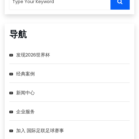
导航
发现2026世界杯
经典案例
新闻中心
企业服务
加入 国际足联足球赛事