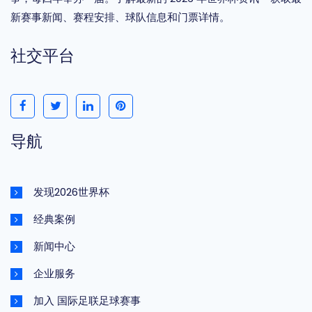
新赛事新闻、赛程安排、球队信息和门票详情。
社交平台
导航
发现2026世界杯
经典案例
新闻中心
企业服务
加入 国际足联足球赛事