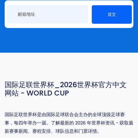
提交
国际足联世界杯_2026世界杯官方中文
网站 - WORLD CUP
国际足联世界杯是由国际足球联合会主办的全球顶级足球赛
事，每四年举办一届。了解最新的 2026 年世界杯资讯 - 获取最
新赛事新闻、赛程安排、球队信息和门票详情。