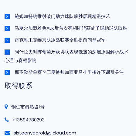
鲍姆加特纳推射破门助力球队获胜展现精湛技艺
马夏尔加盟雅典AEK后首次亮相即斩获处子球助球队取胜
雷克雅未克维京队冰岛联赛全胜提前问鼎冠军
阿什拉夫对阵葡萄牙欧协联表现低迷的深层原因解析战术
心理与赛程影响
那不勒斯单赛季三度换帅加西亚马扎里接连下课引关注
取得联系
铜仁市愚熟坡1号
+13594780293
sixteenyearold@icloud.com