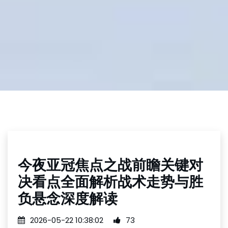
今夜亚冠焦点之战前瞻关键对
决看点全面解析战术走势与胜
负悬念深度解读
2026-05-22 10:38:02
73