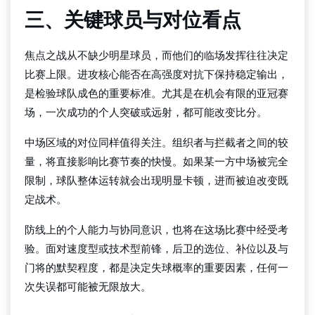
三、关键球员与对位看点
焦点之战从不缺少明星球员，而他们的临场发挥往往决定
比赛上限。进攻核心能否在高强度对抗下保持稳定输出，
是检验球队成色的重要标准。尤其是在机会有限的亚冠赛
场，一次成功的个人突破或远射，都可能改变比分。
中场区域的对位同样值得关注。组织者与拦截者之间的较
量，将直接影响比赛节奏的快慢。如果某一方中场被完全
限制，球队整体运转就会出现明显卡顿，进而被迫改变既
定战术。
防线上的个人能力与协同意识，也将在这场比赛中经受考
验。面对速度型或技术型前锋，后卫的选位、补位以及与
门将的默契程度，都是决定失球概率的重要因素，任何一
次失误都可能被无限放大。