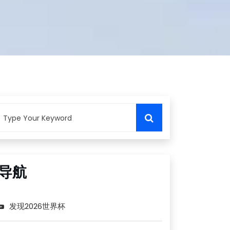
导航
发现2026世界杯