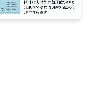
阿什拉夫对阵葡萄牙欧协联表
现低迷的深层原因解析战术心
理与赛程影响