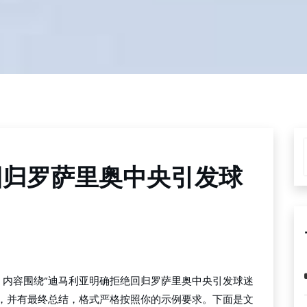
回归罗萨里奥中央引发球
内容围绕“迪马利亚明确拒绝回归罗萨里奥中央引发球迷
，并有最终总结，格式严格按照你的示例要求。下面是文