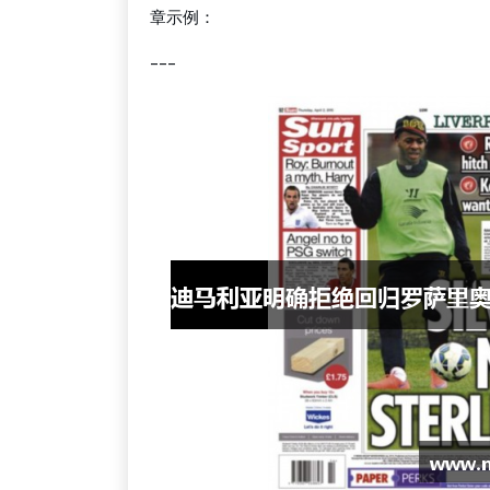
章示例：
---