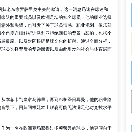
回归老东家罗萨里奥中央的邀请，这一消息迅速在球迷和
国家队的重要成员以及欧洲足坛的知名球员，他的职业选择
到意外和失望，也引发了关于球员情感、职业规划、俱乐部
四个角度详细解析迪马利亚拒绝回归的背景与影响，包括个
情感反应、以及对阿根廷足球文化的折射。通过全面分析，
解球员选择背后的复杂因素以及由此引发的社会与体育层面
，从本菲卡到皇家马德里，再到巴黎圣日耳曼，他的职业路
的背景下，回归阿根廷本土联赛可能无法满足他对竞技水平
。作为一名在欧洲赛场获得过多项荣誉的球员，他更倾向于