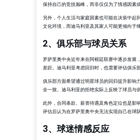
保持自己的竞技巅峰，而非仅仅为了情感因素
另外，个人生活与家庭因素也可能在决策中起
文化环境，而迪马利亚及其家人可能更倾向于
2、俱乐部与球员关系
罗萨里奥中央近年来在阿根廷联赛中逐步发展
差距。迪马利亚考虑回归时，也需要评估俱乐
俱乐部方面希望通过明星球员的回归提升影响
全一致。迪马利亚的拒绝实际上反映了球员与
此外，合同条款、薪资待遇及角色定位也是影
评估后认为在罗萨里奥中央无法实现自己在球
3、球迷情感反应