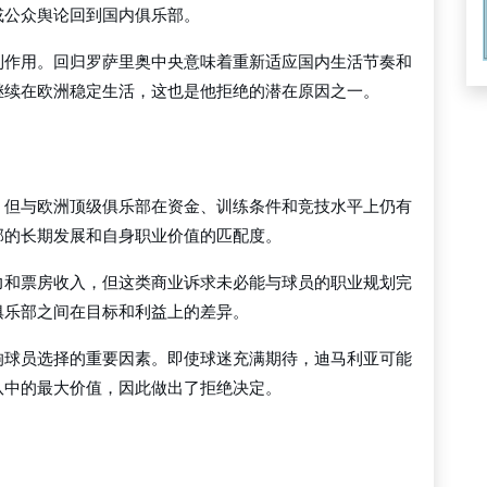
或公众舆论回到国内俱乐部。
到作用。回归罗萨里奥中央意味着重新适应国内生活节奏和
继续在欧洲稳定生活，这也是他拒绝的潜在原因之一。
，但与欧洲顶级俱乐部在资金、训练条件和竞技水平上仍有
部的长期发展和自身职业价值的匹配度。
力和票房收入，但这类商业诉求未必能与球员的职业规划完
俱乐部之间在目标和利益上的差异。
响球员选择的重要因素。即使球迷充满期待，迪马利亚可能
队中的最大价值，因此做出了拒绝决定。