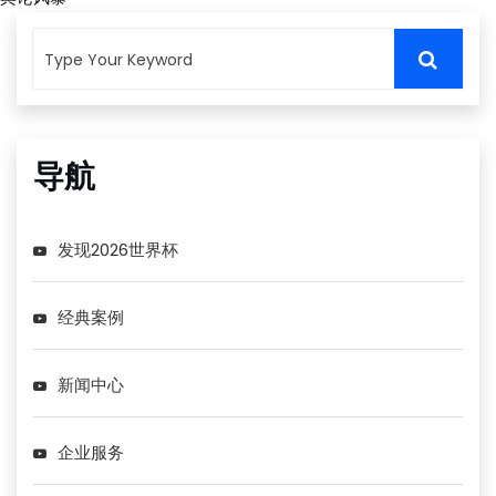
导航
发现2026世界杯
经典案例
新闻中心
企业服务