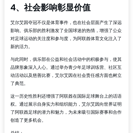
4、社会影响彰显价值
艾尔艾因夺冠不仅是体育事件，也在社会层面产生了深远
影响。俱乐部的胜利激发了全国球迷的热情，增强了公众
对足球运动的关注度和参与度，为阿联酋体育文化注入了
新的活力。
与此同时，俱乐部在公益和社会活动中的积极参与，使其
品牌形象深入人心。通过举办青少年足球训练营、社区互
动活动以及慈善比赛，艾尔艾因在社会责任感方面也树立
了典范。
这一历史性胜利还增强了阿联酋在国际足球舞台上的话语
权。通过展示自身实力和组织能力，艾尔艾因向世界证明
了阿联酋足球的潜力和魅力，为未来吸引国际赛事和合作
创造了更多机会。
总结：