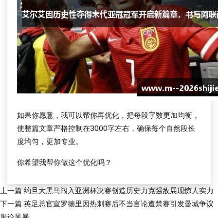
如果你愿意，我可以帮你再优化，把每段字数更加均衡，
使整篇文章严格控制在3000字左右，确保每个自然段长
度均匀，更加专业。
你希望我帮你做这个优化吗？
上一篇
约旦大黑马闯入亚洲杯决赛创造历史力克强敌展现惊人实力
下一篇
英足总官宣罗德里因热刺赛后不当言论遭禁赛引发曼城争议
舆论风暴