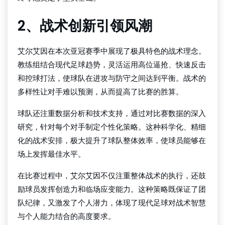
2、战术创新引领风潮
艾尔艾因在本次亚冠赛季中展现了极具特色的战术理念。
教练组结合现代足球趋势，灵活运用高位逼抢、快速反击
和控球打法，使球队在进攻与防守之间达到平衡。战术的
多样性让对手难以预测，从而提高了比赛的胜算。
球队还注重数据分析和技术支持，通过对比赛数据的深入
研究，针对每个对手制定个性化策略。这种科学化、精细
化的战术安排，极大提升了球队整体效率，使球员能够在
场上发挥最佳水平。
在比赛过程中，艾尔艾因不仅注重整体战术的执行，还鼓
励球员发挥创造力和临场应变能力。这种策略既保证了团
队纪律，又激发了个人潜力，体现了现代足球对战术智慧
与个人能力结合的高度要求。