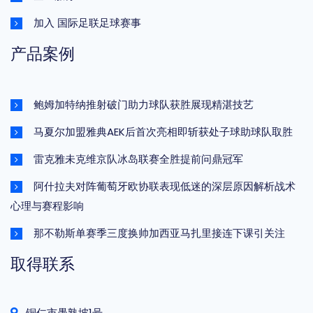
加入 国际足联足球赛事
产品案例
鲍姆加特纳推射破门助力球队获胜展现精湛技艺
马夏尔加盟雅典AEK后首次亮相即斩获处子球助球队取胜
雷克雅未克维京队冰岛联赛全胜提前问鼎冠军
阿什拉夫对阵葡萄牙欧协联表现低迷的深层原因解析战术
心理与赛程影响
那不勒斯单赛季三度换帅加西亚马扎里接连下课引关注
取得联系
铜仁市愚熟坡1号