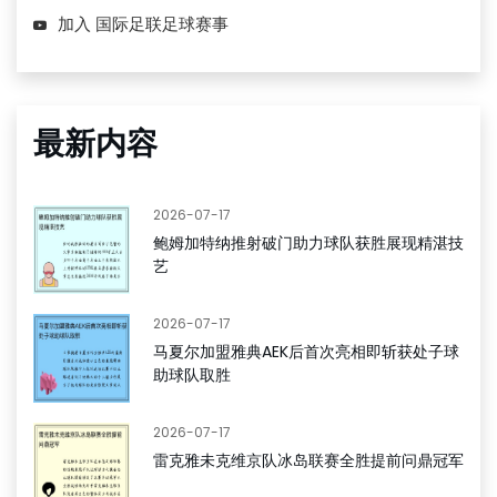
加入 国际足联足球赛事
最新内容
2026-07-17
鲍姆加特纳推射破门助力球队获胜展现精湛技
艺
2026-07-17
马夏尔加盟雅典AEK后首次亮相即斩获处子球
助球队取胜
2026-07-17
雷克雅未克维京队冰岛联赛全胜提前问鼎冠军